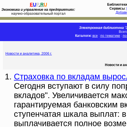
E
U
P
.
R
U
Библиотек
Сервисы
:
Экономика и управление на предприятиях:
Добав
научно-образовательный портал
Электронная библиотека 'Э
Всег
Каталоги:
все
:
по тематике
:
по
Новости и аналитика, 2006 г.
Новости и ан
Страховка по вкладам вырос
Сегодня вступают в силу поп
вкладов". Увеличивается ма
гарантируемая банковским в
ступенчатая шкала выплат: в
выплачивается полное возмеще