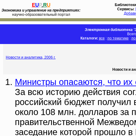
E
U
P
.
R
U
Библиотек
Сервисы
:
Экономика и управление на предприятиях:
Добав
научно-образовательный портал
Электронная библиотека 'Э
Всег
Каталоги:
все
:
по тематике
:
по
Новости и аналитика, 2006 г.
Новости и ан
Министры опасаются, что их
За всю историю действия со
российский бюджет получил в
около 108 млн. долларов за 
правительственной Межведо
заседание которой прошло в