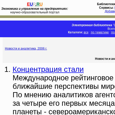
E
U
P
.
R
U
Библиотек
Сервисы
:
Экономика и управление на предприятиях:
Добав
научно-образовательный портал
Электронная библиотека 'Э
Всег
Каталоги:
все
:
по тематике
:
по
Новости и аналитика, 2006 г.
Новости и ан
Концентрация стали
Международное рейтинговое 
ближайшие перспективы мир
По мнению аналитиков агентс
за четыре его первых месяца
планеты - североамериканском