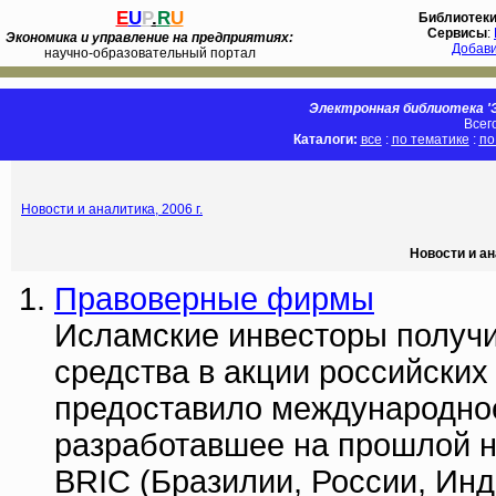
E
U
P
.
R
U
Библиотек
Сервисы
:
Экономика и управление на предприятиях:
Добав
научно-образовательный портал
Электронная библиотека 'Э
Всег
Каталоги:
все
:
по тематике
:
по
Новости и аналитика, 2006 г.
Новости и ан
Правоверные фирмы
Исламские инвесторы получи
средства в акции российских
предоставило международное
разработавшее на прошлой н
BRIC (Бразилии, России, Инди