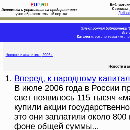
E
U
P
.
R
U
Библиотек
Сервисы
:
Экономика и управление на предприятиях:
Добав
научно-образовательный портал
Электронная библиотека 'Э
Всег
Каталоги:
все
:
по тематике
:
по
Новости и аналитика, 2006 г.
Новости и а
Вперед, к народному капитал
В июле 2006 года в России 
свет появилось 115 тысяч «
купили акции государственно
это они заплатили около 80
фоне общей суммы...