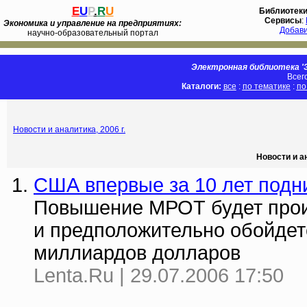
E
U
P
.
R
U
Библиотек
Сервисы
:
Экономика и управление на предприятиях:
Добав
научно-образовательный портал
Электронная библиотека 'Э
Всег
Каталоги:
все
:
по тематике
:
по
Новости и аналитика, 2006 г.
Новости и а
США впервые за 10 лет под
Повышение МРОТ будет проис
и предположительно обойдет
миллиардов долларов
Lenta.Ru | 29.07.2006 17:50