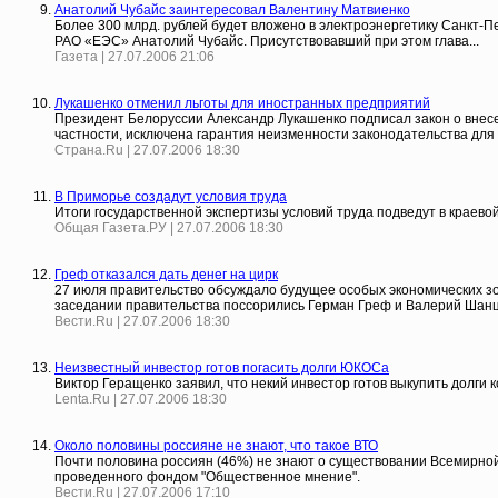
Анатолий Чубайс заинтересовал Валентину Матвиенко
Более 300 млрд. рублей будет вложено в электроэнергетику Санкт-
РАО «ЕЭС» Анатолий Чубайс. Присутствовавший при этом глава...
Газета | 27.07.2006 21:06
Лукашенко отменил льготы для иностранных предприятий
Президент Белоруссии Александр Лукашенко подписал закон о внес
частности, исключена гарантия неизменности законодательства для
Страна.Ru | 27.07.2006 18:30
В Приморье создадут условия труда
Итоги государственной экспертизы условий труда подведут в краево
Общая Газета.РУ | 27.07.2006 18:30
Греф отказался дать денег на цирк
27 июля правительство обсуждало будущее особых экономических зон 
заседании правительства поссорились Герман Греф и Валерий Шанце
Вести.Ru | 27.07.2006 18:30
Неизвестный инвестор готов погасить долги ЮКОСа
Виктор Геращенко заявил, что некий инвестор готов выкупить долги 
Lenta.Ru | 27.07.2006 18:30
Около половины россияне не знают, что такое ВТО
Почти половина россиян (46%) не знают о существовании Всемирной 
проведенного фондом "Общественное мнение".
Вести.Ru | 27.07.2006 17:10