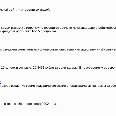
едной рейтинг знаменитых людей.
 самых высоких в мире, скупо говорится в отчете международного рейтинговог
х кредитов достигает 10-15 процентов.
, проведении сомнительных финансовых операций и осуществлении фиктивны
 копеек и составил 26,8431 рубля за один доллар. В то же время курс евро в
е
 сговора введение тремя ведущими сотовыми операторами связи платы за со
е вырос на 50 процентов c 2002 года.