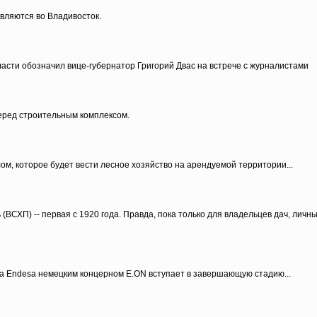
вляются во Владивосток.
асти обозначил вице-губернатор Григорий Двас на встрече с журналистами
еред строительным комплексом.
м, которое будет вести лесное хозяйство на арендуемой территории...
(ВСХП) -- первая с 1920 года. Правда, пока только для владельцев дач, лич
та Endesa немецким концерном E.ON вступает в завершающую стадию...