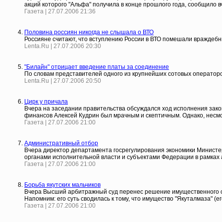
акций которого "Альфа" получила в конце прошлого года, сообщило вч
Газета | 27.07.2006 21:36
Половина россиян никогда не слышала о ВТО
Россияне считают, что вступлению России в ВТО помешали враждеб
Lenta.Ru | 27.07.2006 20:30
"Билайн" отрицает введение платы за соединение
По словам представителей одного из крупнейших сотовых операторов
Lenta.Ru | 27.07.2006 20:50
Цирк у причала
Вчера на заседании правительства обсуждался ход исполнения закон
финансов Алексей Кудрин был мрачным и скептичным. Однако, несм
Газета | 27.07.2006 21:00
Административный отбор
Вчера директор департамента госрегулирования экономики Министер
органами исполнительной власти и субъектами Федерации в рамках
Газета | 27.07.2006 21:00
Борьба якутских мальчиков
Вчера Высший арбитражный суд перенес решение имущественного с
Напомним: его суть сводилась к тому, что имущество "Якуталмаза" (ег
Газета | 27.07.2006 21:00