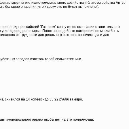
о департамента жилищно-коммунального хозяйства и благоустройства Артур
сть большие опасения, что к сроку это не будет выполнено".
шнего года, российский "Газпром" сразу же по окончании отопительного
в углеводородного сырья. Понятно, подобные намерения не могли быть
инансовые трудности для реального сектора экономики, да и для
арубежных заводов-изготовителей сельхозтехники.
 снизился на 14 копеек - до 33,92 рубля за евро.
антимонопольного органа якобы нет на это полномочий.