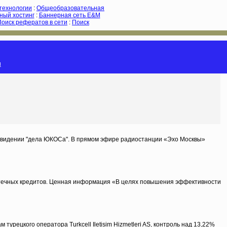
-технологии
:
Общеобразовательная
ный хостинг
:
Баннерная сеть E&M
Поиск рефератов в сети
:
Поиск
и
м видении "дела ЮКОСа". В прямом эфире радиостанции «Эхо Москвы»
потечных кредитов. Ценная информация «В целях повышения эффективности
ецкого оператора Turkcell Iletisim Hizmetleri AS, контроль над 13,22%