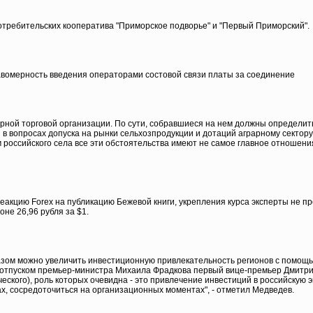
требительских кооператива "Приморское подворье" и "Первый Приморский".
вомерность введения операторами состовой связи платы за соединение
рной торговой организации. По сути, собравшиеся на нем должны определить
 вопросах допуска на рынки сельхозпродукции и дотаций аграрному сектору
 российского села все эти обстоятельства имеют не самое главное отношени
реакцию Forex на публикацию Бежевой книги, укрепления курса эксперты не п
оне 26,96 рубля за $1.
разом можно увеличить инвестиционную привлекательность регионов с помощ
с отпуском премьер-министра Михаила Фрадкова первый вице-премьер Дмитри
ского), роль которых очевидна - это привлечение инвестиций в российскую э
х, сосредоточиться на организационных моментах", - отметил Медведев.