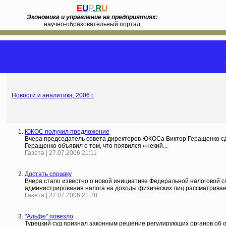
E
U
P
.
R
U
Экономика и управление на предприятиях:
научно-образовательный портал
Новости и аналитика, 2006 г.
ЮКОС получил предложение
Вчера председатель совета директоров ЮКОСа Виктор Геращенко сд
Геращенко объявил о том, что появился «некий...
Газета | 27.07.2006 21:11
Достать справку
Вчера стало известно о новой инициативе Федеральной налоговой 
администрирования налога на доходы физических лиц рассматривает
Газета | 27.07.2006 21:28
"Альфе" повезло
Турецкий суд признал законным решение регулирующих органов об ос