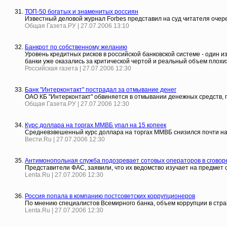
ТОП-50 богатых и знаменитых россиян
Известный деловой журнал Forbes представил на суд читателя очер
Общая Газета.РУ | 27.07.2006 13:10
Банкрот по собственному желанию
Уровень кредитных рисков в российской банковской системе - один из
банки уже оказались за критической чертой и реальный объем плохи
Российская газета | 27.07.2006 12:30
Банк "Интерконтакт" пострадал за отмывание денег
ОАО КБ "Интерконтакт" обвиняется в отмывании денежных средств
Общая Газета.РУ | 27.07.2006 12:30
Курс доллара на торгах ММВБ упал на 15 копеек
Средневзвешенный курс доллара на торгах ММВБ снизился почти на 15
Вести.Ru | 27.07.2006 12:30
Антимонопольная служба подозревает сотовых операторов в сговор
Представители ФАС, заявили, что их ведомство изучает на предмет
Lenta.Ru | 27.07.2006 12:30
Россия попала в компанию постсоветских коррупционеров
По мнению специалистов Всемирного банка, объем коррупции в стран
Lenta.Ru | 27.07.2006 12:30