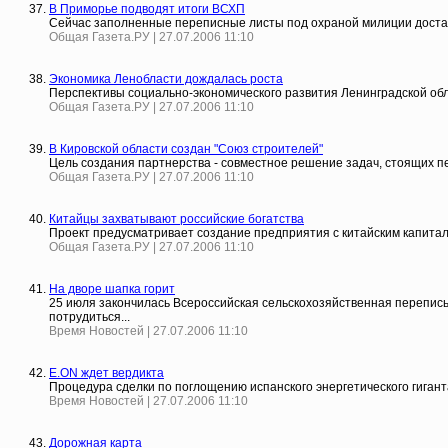
В Приморье подводят итоги ВСХП
Сейчас заполненные переписные листы под охраной милиции доста
Общая Газета.РУ | 27.07.2006 11:10
Экономика Ленобласти дождалась роста
Перспективы социально-экономического развития Ленинградской обл
Общая Газета.РУ | 27.07.2006 11:10
В Кировской области создан "Союз строителей"
Цель создания партнерства - совместное решение задач, стоящих п
Общая Газета.РУ | 27.07.2006 11:10
Китайцы захватывают российские богатства
Проект предусматривает создание предприятия с китайским капитало
Общая Газета.РУ | 27.07.2006 11:10
На дворе шапка горит
25 июля закончилась Всероссийская сельскохозяйственная перепись 
потрудиться...
Время Новостей | 27.07.2006 11:10
E.ON ждет вердикта
Процедура сделки по поглощению испанского энергетического гиган
Время Новостей | 27.07.2006 11:10
Дорожная карта