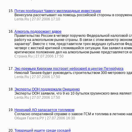
Путин пообещал Чавесу миллиардные инвестиции
Венесуэла рассчитывает на помощь российской стороны в сооружени
Lenta.Ru | 27.07.2006 17:10
Алкоголь подорожает вдвое
Правительство России в четверг поручило Федеральной налоговой 
работу на алкогольном рынке страны. В связи с этим министр эконо
характер". Вместе с тем, представители трех ведущих субъектов Фе
четверг с жесткой критикой сложившейся ситуации. Как заявил в к
критическое положение дел на алкогольном рынке представляется е
Страна.Ru | 27.07.2006 17:50
Экс-премьер Киргизии построит небоскреб в центре Петербурга
Николай Танаев будет руководить строительством 300-метрового зд
Lenta.Ru | 27.07.2006 17:50
Эксперты ООН поддержали Онищенко
Эксперты ООН заявили, что 9 из 10 бутылок грузинского вина являю
Lenta.Ru | 27.07.2006 17:50
Ненецкий АО запасается топливом
Согласно оперативной справке о завозе ГСМ и топлива в летнюю нав
Общая Газета.РУ | 27.07.2006 16:30
Товарищей ищите среди соседей