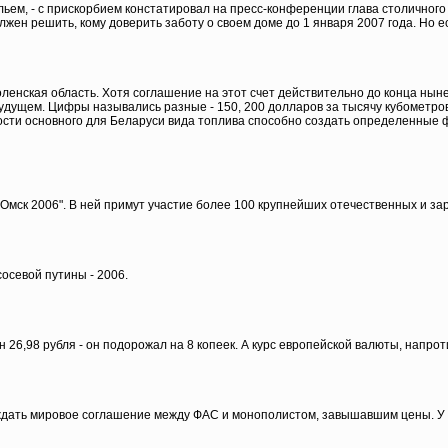
ьем, - с прискорбием констатировал на пресс-конференции глава столичног
лжен решить, кому доверить заботу о своем доме до 1 января 2007 года. Но е
ленская область. Хотя соглашение на этот счет действительно до конца ныне
будущем. Цифры назывались разные - 150, 200 долларов за тысячу кубометро
сти основного для Беларуси вида топлива способно создать определенные ф
-Омск 2006". В ней примут участие более 100 крупнейших отечественных и з
осевой путины - 2006.
,98 рубля - он подорожал на 8 копеек. А курс европейской валюты, напротив,
ждать мировое соглашение между ФАС и монополистом, завышавшим цены. У 