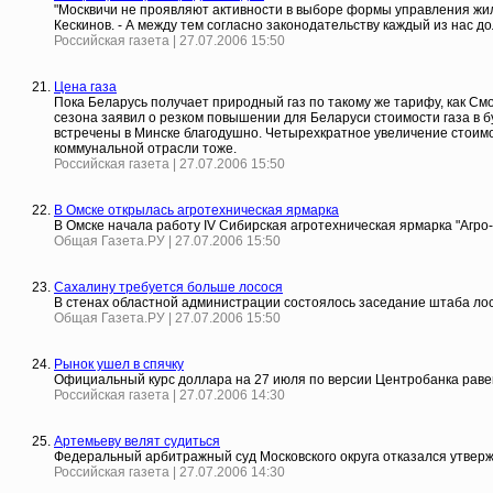
"Москвичи не проявляют активности в выборе формы управления жил
Кескинов. - А между тем согласно законодательству каждый из нас до
Российская газета | 27.07.2006 15:50
Цена газа
Пока Беларусь получает природный газ по такому же тарифу, как Смо
сезона заявил о резком повышении для Беларуси стоимости газа в 
встречены в Минске благодушно. Четырехкратное увеличение стоимо
коммунальной отрасли тоже.
Российская газета | 27.07.2006 15:50
В Омске открылась агротехническая ярмарка
В Омске начала работу IV Сибирская агротехническая ярмарка "Агро
Общая Газета.РУ | 27.07.2006 15:50
Сахалину требуется больше лосося
В стенах областной администрации состоялось заседание штаба лос
Общая Газета.РУ | 27.07.2006 15:50
Рынок ушел в спячку
Официальный курс доллара на 27 июля по версии Центробанка равен 26
Российская газета | 27.07.2006 14:30
Артемьеву велят судиться
Федеральный арбитражный суд Московского округа отказался утвер
Российская газета | 27.07.2006 14:30