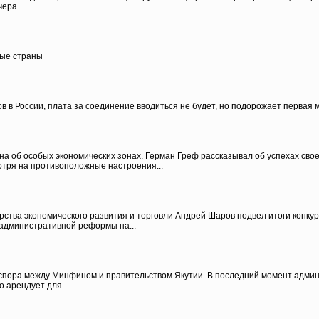
ера...
ные страны
 в России, плата за соединение вводиться не будет, но подорожает первая 
а об особых экономических зонах. Герман Греф рассказывал об успехах свое
отря на противоположные настроения...
ства экономического развития и торговли Андрей Шаров подвел итоги конку
 административной реформы на...
пора между Минфином и правительством Якутии. В последний момент админи
о арендует для...