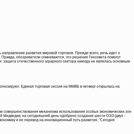
 направление развития мировой торговли. Прежде всего, речь идет о
. Правда, обозреватели сомневаются, что решения Генсовета помогут
я: защита отечественного аграрного сектора никогда не являлась основным
рогнозируют. Единая торговая сессия на ММВБ в четверг открылась на
ью совершенствования механизма использования особых экономических зон
й Медведев, на сегодняшний день одобрено создание шести ОЭЗ (двух -
кономику и ее перевод на инновационный путь развития. "Сегодня