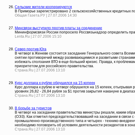
Сельские жители кооперируются
В Приморье зарегистрировано 2 сельскохозяйственных кредитных по
Общая Газета.РУ | 27.07.2006 14:30
Минсвязи выступило против платы за соединение
Мининформсвязи России попросило Россвязьнадзор определить пра
Lenta.Ru | 27.07.2006 15:10
Север против Юга
В четверг в Женеве состоится заседание Генерального совета Всеми
снятии противоречий между развивающимися и развитыми странами в
избежать сползания ВТО в еще больший кризис. Правда, к проблемам
приоритетом для российского правительства.
Страна.Ru | 27.07.2006 13:10
Курс доллара к рублю обрушился на 15 копеек
Курс доллара к рублю в четверг обрушился на 15 копеек, отыгрывая 
уровнях 26,82 - 26,84 рубля за $1 против закрытия накануне в диапаз
Страна.Ru | 27.07.2006 13:10
В борьбе за туристов
В четверг на заседании правительства министры решали, каким об
(ОЭЗ). Как отметил председательствовавший на заседании в связи 
промышленно-производственного типа и четырех - технико-внедренче
необходимо поговорить об условиях деятельности резидентов в зона
Страна.Ru | 27.07.2006 13:10