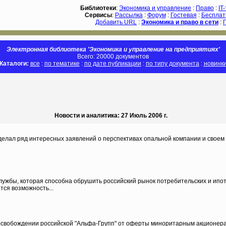
Библиотеки
:
Экономика и управление
:
Право
:
IT
Сервисы
:
Рассылка
:
Форум
:
Гостевая
:
Бесплат
Добавить URL
:
Экономика и право в сети
:
Электронная библиотека 'Экономика и управление на предприятиях'
Всего: 20000 документов
Каталоги:
все
:
по тематике
:
по дате публикации
:
по типу документа
:
новинк
Новости и аналитика: 27 Июль 2006 г.
елал ряд интересных заявлений о перспективах опальной компании и свое
службы, которая способна обрушить российский рынок потребительских и и
ся возможность...
вобождении российской "Альфа-Групп" от оферты миноритарным акционерам тур