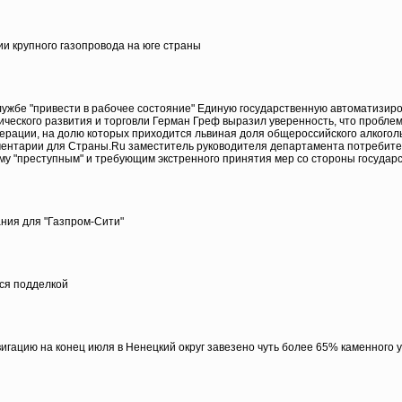
и крупного газопровода на юге страны
службе "привести в рабочее состояние" Единую государственную автоматизи
мического развития и торговли Герман Греф выразил уверенность, что пробле
дерации, на долю которых приходится львиная доля общероссийского алкоголь
омментарии для Страны.Ru заместитель руководителя департамента потребите
му "преступным" и требующим экстренного принятия мер со стороны государ
ания для "Газпром-Сити"
тся подделкой
игацию на конец июля в Ненецкий округ завезено чуть более 65% каменного у