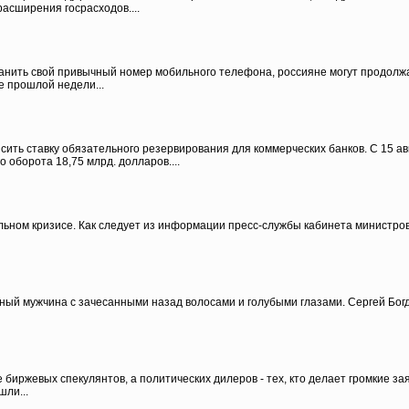
асширения госрасходов....
ранить свой привычный номер мобильного телефона, россияне могут продолжат
е прошлой недели...
ть ставку обязательного резервирования для коммерческих банков. С 15 ав
 оборота 18,75 млрд. долларов....
ьном кризисе. Как следует из информации пресс-службы кабинета министро
йный мужчина с зачесанными назад волосами и голубыми глазами. Сергей Богд
 биржевых спекулянтов, а политических дилеров - тех, кто делает громкие з
ли...