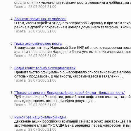
ограничения их увеличения темпами роста экономики и лоббистами р
Газета | 23.07.2006 21:00
Абонент временно не мобилен
О том, чтобы перейти от одного оператора к другому и при этом сох
района в другой с сохранением номера домашнего телефона. В конц
Газета | 23.07.2006 21:00
Гидра экономического роста
В минувшую пятницу Народный банк КНР объявил о намерении повыси
аналогичное решение Народного банка уже вывело из экономического
Газета | 23.07.2006 21:00
Водка будет только в супермаркетах
Правительство официально обнародовало список виновных в алкогол
оптовых продавцов». В частности, как отмечается в заявлении,...
Газета | 23.07.2006 21:00
"Попасть в листинг Лондонской фондовой биржи - большая честь"
Публичное лицо «Роснефти», российского нефтяного гиганта, - стро
последние восемь лет он приобрел репутацию...
Газета | 23.07.2006 21:00
Рынок без национальной идеи
Движение акций российских компаний сейчас в руках иностранцев. Не
выступление главы ФРС США Бена Бернанке перед конгрессом, и выш
Газета | 23.07.2006 21:00