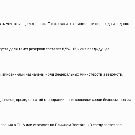
ь мечтать еще лет шесть. Так же как и о возможности переезда из одного
густа доля таких резервов составит 8,5%. 16 июня предыдущее
в, виновниками назначены «ряд федеральных министерств и ведомств,
анчиков, президент этой корпорации, - «тяжеловес» среди бизнесменов: за
аявления в США или стреляет на Ближнем Востоке. «В среду состоялось