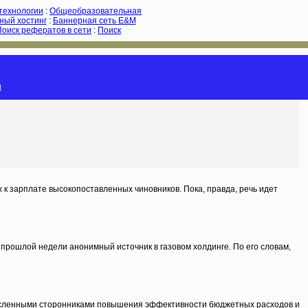
-технологии
:
Общеобразовательная
ный хостинг
:
Баннерная сеть E&M
Поиск рефератов в сети
:
Поиск
и
к зарплате высокопоставленных чиновников. Пока, правда, речь идет
прошлой недели анонимный источник в газовом холдинге. По его словам,
численными сторонниками повышения эффективности бюджетных расходов и