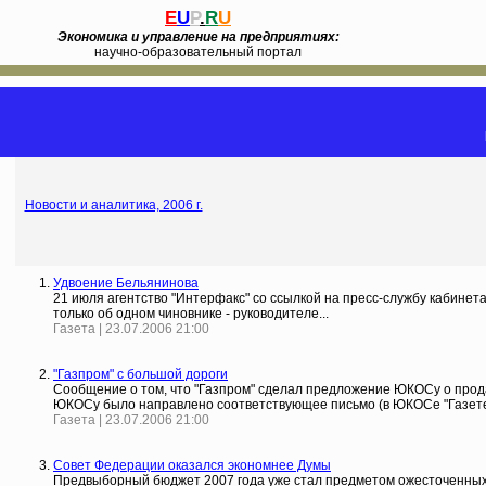
E
U
P
.
R
U
Экономика и управление на предприятиях:
научно-образовательный портал
Новости и аналитика, 2006 г.
Удвоение Бельянинова
21 июля агентство "Интерфакс" со ссылкой на пресс-службу кабинет
только об одном чиновнике - руководителе...
Газета | 23.07.2006 21:00
"Газпром" с большой дороги
Сообщение о том, что "Газпром" сделал предложение ЮКОСу о прода
ЮКОСу было направлено соответствующее письмо (в ЮКОСе "Газете"
Газета | 23.07.2006 21:00
Совет Федерации оказался экономнее Думы
Предвыборный бюджет 2007 года уже стал предметом ожесточенных