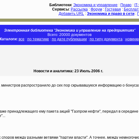
Библиотеки
:
Экономика и управление
:
Право
:
IT
Сервисы
:
Рассылка
:
Форум
:
Гостевая
:
Бесплат
Добавить URL
:
Экономика и право в сети
:
Электронная библиотека 'Экономика и управление на предприятиях'
Всего: 20000 документов
Каталоги:
все
:
по тематике
:
по дате публикации
:
по типу документа
:
новинк
Новости и аналитика: 23 Июль 2006 г.
а министров распространило до сих пор скрывавшуюся информацию о бонусах 
же принадлежащего ему пакета акций "Газпром нефти", передал в середине 
...
 споров между разными ветвями "партии власти". А точнее, между немного