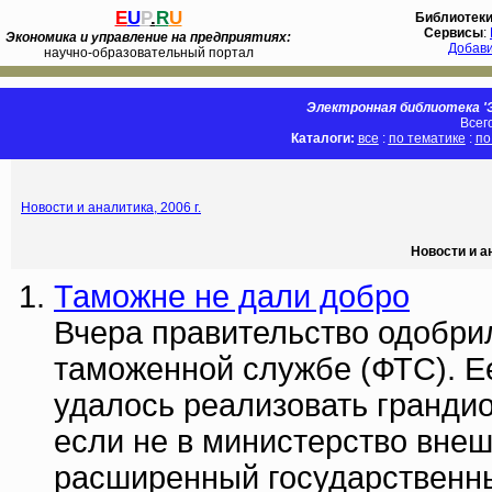
E
U
P
.
R
U
Библиотек
Сервисы
:
Экономика и управление на предприятиях:
Добав
научно-образовательный портал
Электронная библиотека 'Э
Всег
Каталоги:
все
:
по тематике
:
по
Новости и аналитика, 2006 г.
Новости и а
Таможне не дали добро
Вчера правительство одобри
таможенной службе (ФТС). Е
удалось реализовать гранд
если не в министерство внешн
расширенный государственный