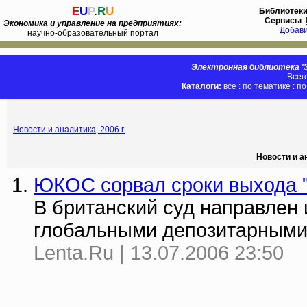
E
U
P
.
R
U
Библиотек
Сервисы
:
Экономика и управление на предприятиях:
Добав
научно-образовательный портал
Электронная библиотека 'Э
Всег
Каталоги:
все
:
по тематике
:
по
Новости и аналитика, 2006 г.
Новости и а
ЮКОС сорвал сроки выхода 
В британский суд направлен 
глобальными депозитарными
Lenta.Ru | 13.07.2006 23:50