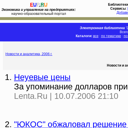
E
U
P
.
R
U
Библиотек
Сервисы
:
Экономика и управление на предприятиях:
Добав
научно-образовательный портал
Электронная библиотека 'Э
Всег
Каталоги:
все
:
по тематике
:
по
Новости и аналитика, 2006 г.
Новости и а
Неуевые цены
За упоминание долларов при
Lenta.Ru | 10.07.2006 21:10
"ЮКОС" обжаловал решение о