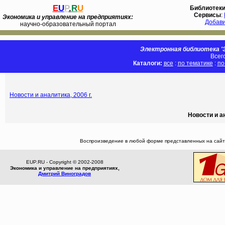
E
U
P
.
R
U
Библиотек
Сервисы
:
Экономика и управление на предприятиях:
Добав
научно-образовательный портал
Электронная библиотека 'Э
Всег
Каталоги:
все
:
по тематике
:
по
Новости и аналитика, 2006 г.
Новости и а
Воспроизведение в любой форме представленных на сайте
EUP.RU - Copyright © 2002-2008
Экономика и управление на предприятиях,
Дмитрий Виноградов