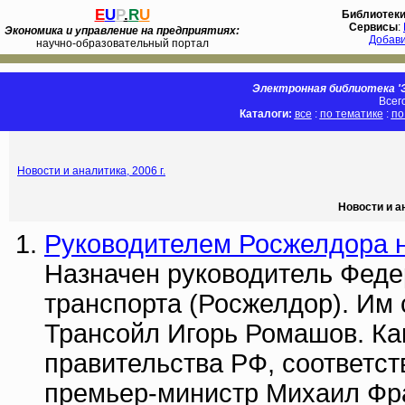
E
U
P
.
R
U
Библиотек
Сервисы
:
Экономика и управление на предприятиях:
Добав
научно-образовательный портал
Электронная библиотека 'Э
Всег
Каталоги:
все
:
по тематике
:
по
Новости и аналитика, 2006 г.
Новости и а
Руководителем Росжелдора 
Назначен руководитель Феде
транспорта (Росжелдор). Им
Трансойл Игорь Ромашов. Ка
правительства РФ, соответс
премьер-министр Михаил Фр