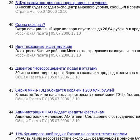
В Жуковском построят экспоцентр мирового уровня
В России будет создан экспоцентр мирового уровня, сообщил в сре
Страна.Ru | 05.07.2006 13:10
Смена резерва?
Вчера официальный курс доллара опустился до 26,84 рубля. А в пре
Российская газета | 05.07.2006 13:10
Ищут пожарные, ищет милиция
Электроснабжение районов Москвы, пострадавших накануне из-за по
Российская газета | 05.07.2006 13:10
Директор "Новоросцемента" подал в отставку
30 июня совет директоров общества назначил председателем совет
Общая Газета.РУ | 05.07.2006 13:10
Серия мини-ТЭЦ обойдется Корякии в 200 млн. рублей
В поселке Тилички началось строительство новой мини-ТЭЦ объемно
Общая Газета.РУ | 05.07.2006 13:10
Администрация НАО выдает кредиты крестьянам
Администрация Ненецкого АО готовит Соглашение о сотрудничестве 
Общая Газета.РУ | 05.07.2006 13:10
11% бутилированной воды в Рязани не соответствует нормам
УФАС выявило несоответствие около 11% реализуемой в регионе бу