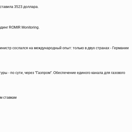
ставила 3523 доллара.
динг ROMIR Monitoring.
нистр сослался на международный опыт: только в двух странах - Германии
уры - по сути, через "Газпром". Обеспечение единого канала для газового
м ставкам