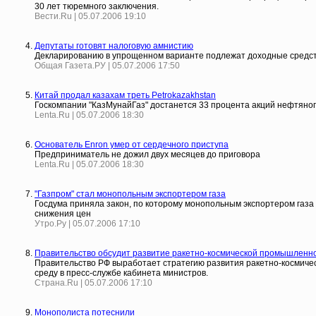
30 лет тюремного заключения.
Вести.Ru | 05.07.2006 19:10
Депутаты готовят налоговую амнистию
Декларированию в упрощенном варианте подлежат доходные средств
Общая Газета.РУ | 05.07.2006 17:50
Китай продал казахам треть Petrokazakhstan
Госкомпании "КазМунайГаз" достанется 33 процента акций нефтяног
Lenta.Ru | 05.07.2006 18:30
Основатель Enron умер от сердечного приступа
Предприниматель не дожил двух месяцев до приговора
Lenta.Ru | 05.07.2006 18:30
"Газпром" стал монопольным экспортером газа
Госдума приняла закон, по которому монопольным экспортером газа 
снижения цен
Утро.Ру | 05.07.2006 17:10
Правительство обсудит развитие ракетно-космической промышленн
Правительство РФ выработает стратегию развития ракетно-космическ
среду в пресс-службе кабинета министров.
Страна.Ru | 05.07.2006 17:10
Монополиста потеснили