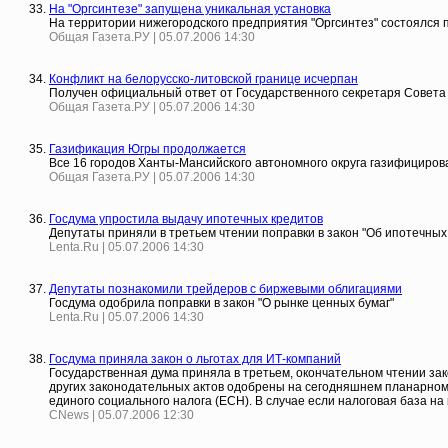
На "Оргсинтезе" запущена уникальная установка
На территории нижегородского предприятия "Оргсинтез" состоялся п
Общая Газета.РУ | 05.07.2006 14:30
Конфликт на белорусско-литовской границе исчерпан
Получен официальный ответ от Государственного секретаря Совета 
Общая Газета.РУ | 05.07.2006 14:30
Газификация Югры продолжается
Все 16 городов Ханты-Мансийского автономного округа газифициров
Общая Газета.РУ | 05.07.2006 14:30
Госдума упростила выдачу ипотечных кредитов
Депутаты приняли в третьем чтении поправки в закон "Об ипотечных
Lenta.Ru | 05.07.2006 14:30
Депутаты познакомили трейдеров с биржевыми облигациями
Госдума одобрила поправки в закон "О рынке ценных бумаг"
Lenta.Ru | 05.07.2006 14:30
Госдума приняла закон о льготах для ИТ-компаний
Государственная дума приняла в третьем, окончательном чтении зак
других законодательных актов одобрены на сегодняшнем планарно
единого социального налога (ЕСН). В случае если налоговая база на 
CNews | 05.07.2006 12:30