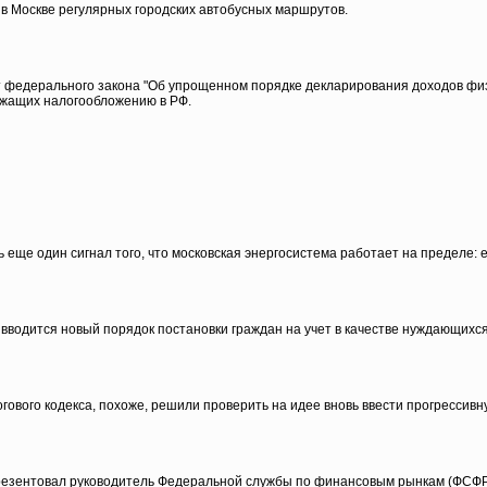
в Москве регулярных городских автобусных маршрутов.
т федерального закона "Об упрощенном порядке декларирования доходов фи
ежащих налогообложению в РФ.
еще один сигнал того, что московская энергосистема работает на пределе: е
 вводится новый порядок постановки граждан на учет в качестве нуждающихся
ового кодекса, похоже, решили проверить на идее вновь ввести прогрессивн
резентовал руководитель Федеральной службы по финансовым рынкам (ФСФР