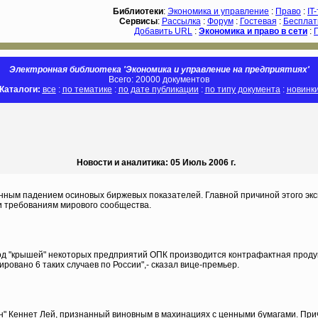
Библиотеки
:
Экономика и управление
:
Право
:
IT
Сервисы
:
Рассылка
:
Форум
:
Гостевая
:
Бесплат
Добавить URL
:
Экономика и право в сети
:
Электронная библиотека 'Экономика и управление на предприятиях'
Всего: 20000 документов
Каталоги:
все
:
по тематике
:
по дате публикации
:
по типу документа
:
новинк
Новости и аналитика: 05 Июль 2006 г.
нным падением осиновых биржевых показателей. Главной причиной этого экс
и требованиям мирового сообщества.
под "крышей" некоторых предприятий ОПК производится контрафактная проду
ровано 6 таких случаев по России",- сказал вице-премьер.
" Кеннет Лей, признанный виновным в махинациях с ценными бумагами. Прич