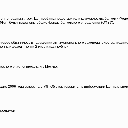
 полноправный игрок. Центробанк, представители коммерческих банков и Фе
ИФы), будут наделены общие фонды банковского управления (ОФБУ).
оторое обвинялось в нарушении антимонопольного законодательства, подпи
енный доход - почти 2 миллиарда рублей.
осного участка проходил в Москве.
дие 2006 года вырос на 6,7%. Об этом говорится в информации Центрального 
 продажей