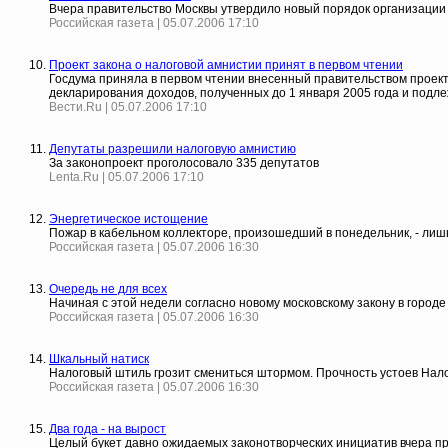
Вчера правительство Москвы утвердило новый порядок организации 
Российская газета | 05.07.2006 17:10
Проект закона о налоговой амнистии принят в первом чтении
Госдума приняла в первом чтении внесенный правительством проек
декларирования доходов, полученных до 1 января 2005 года и подл
Вести.Ru | 05.07.2006 17:10
Депутаты разрешили налоговую амнистию
За законопроект проголосовало 335 депутатов
Lenta.Ru | 05.07.2006 17:10
Энергетическое истощение
Пожар в кабельном коллекторе, произошедший в понедельник, - лишь 
Российская газета | 05.07.2006 16:30
Очередь не для всех
Начиная с этой недели согласно новому московскому закону в городе
Российская газета | 05.07.2006 16:30
Шкальный натиск
Налоговый штиль грозит смениться штормом. Прочность устоев Налог
Российская газета | 05.07.2006 16:30
Два года - на вырост
Целый букет давно ожидаемых законотворческих инициатив вчера п