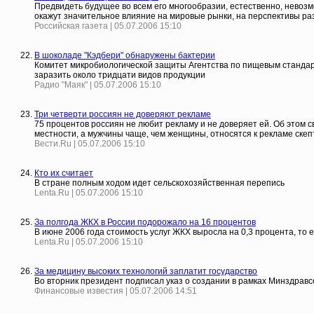
Предвидеть будущее во всем его многообразии, естественно, невозм
окажут значительное влияние на мировые рынки, на перспективы раз
Российская газета | 05.07.2006 15:10
В шоколаде "Кэдбери" обнаружены бактерии
Комитет микробиологической защиты Агентства по пищевым стандар
заразить около тридцати видов продукции
Радио "Маяк" | 05.07.2006 15:10
Три четверти россиян не доверяют рекламе
75 процентов россиян не любит рекламу и не доверяет ей. Об этом
местности, а мужчины чаще, чем женщины, относятся к рекламе скеп
Вести.Ru | 05.07.2006 15:10
Кто их считает
В стране полным ходом идет сельскохозяйственная перепись
Lenta.Ru | 05.07.2006 15:10
За полгода ЖКХ в России подорожало на 16 процентов
В июне 2006 года стоимость услуг ЖКХ выросла на 0,3 процента, то е
Lenta.Ru | 05.07.2006 15:10
За медицину высоких технологий заплатит государство
Во вторник президент подписал указ о создании в рамках Минздрав
Финансовые известия | 05.07.2006 14:51