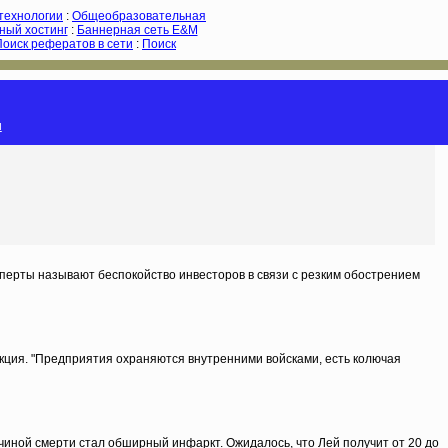
-технологии
:
Общеобразовательная
ный хостинг
:
Баннерная сеть E&M
Поиск рефератов в сети
:
Поиск
и
перты называют беспокойство инвесторов в связи с резким обострением
кция. "Предприятия охраняются внутренними войсками, есть колючая
иной смерти стал обширный инфаркт. Ожидалось, что Лей получит от 20 до