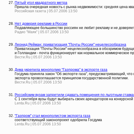
Пятый угол квадратного метра
Пришла очередная новость с рынка недвижимости: средняя цена ква
Российская газета | 05.07.2006 13:50
Нет доверия рекламе в России
Подавляющее большинство россиян не любит рекламу и не доверяет 
Радио "Маяк" | 05.07.2006 13:50
Леонид Рейман: приватизация "Почты России" нецелесообразна
Приватизация "Почты России" нецелесообразна в обозримом будущем
и Голландии - почта функционирует как нормальное коммерческое п
Вести.Ru | 05.07.2006 13:50
Дума укрепила монополию "Газпрома" в экспорте газа
Госдума приняла закон "Об экспорте газа", предусматривающий, что в
экспорта провозглашается принципом государственной политики.
Вести.Ru | 05.07.2006 13:50
Российским вузам запретили сдавать помещения по льготным ставк
С 1 сентября вузы будут выбирать своих арендаторов на конкурсно
Lenta.Ru | 05.07.2006 13:50
"Газпром" стал монополистом экспорта газа
соответствующий законопроект одобрила Госдума
Lenta.Ru | 05.07.2006 13:50