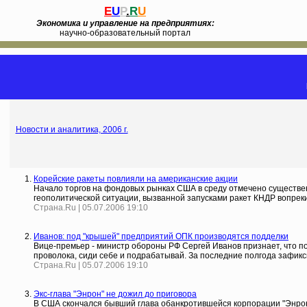
E
U
P
.
R
U
Экономика и управление на предприятиях:
научно-образовательный портал
Новости и аналитика, 2006 г.
Корейские ракеты повлияли на американские акции
Начало торгов на фондовых рынках США в среду отмечено существе
геополитической ситуации, вызванной запусками ракет КНДР вопрек
Страна.Ru | 05.07.2006 19:10
Иванов: под "крышей" предприятий ОПК производятся подделки
Вице-премьер - министр обороны РФ Сергей Иванов признает, что 
проволока, сиди себе и подрабатывай. За последние полгода зафикси
Страна.Ru | 05.07.2006 19:10
Экс-глава "Энрон" не дожил до приговора
В США скончался бывший глава обанкротившейся корпорации "Энрон