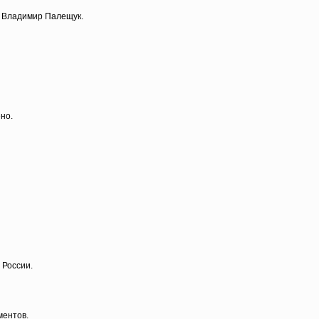
у Владимир Палещук.
но.
 России.
ментов.