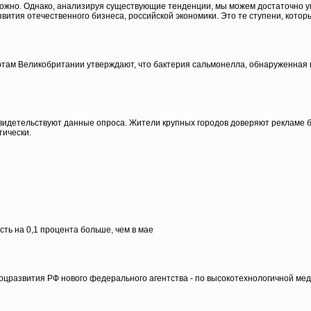
ожно. Однако, анализируя существующие тенденции, мы можем достаточно ув
вития отечественного бизнеса, российской экономики. Это те ступени, кото
там Великобритании утверждают, что бактерия сальмонелла, обнаруженная в
 свидетельствуют данные опроса. Жители крупных городов доверяют рекламе 
тически.
сть на 0,1 процента больше, чем в мае
соцразвития РФ нового федерального агентства - по высокотехнологичной м