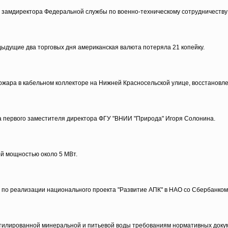
ду замдиректора Федеральной службы по военно-техническому сотрудничеств
дыдущие два торговых дня американская валюта потеряла 21 копейку.
жара в кабельном коллекторе на Нижней Красносельской улице, восстановле
а первого заместителя директора ФГУ "ВНИИ "Природа" Игоря Солонина.
й мощностью около 5 МВт.
по реализации национального проекта "Развитие АПК" в НАО со Сбербанком
тилированной минеральной и питьевой воды требованиям нормативных доку