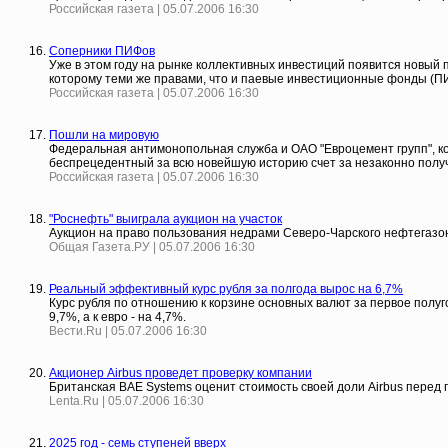
Российская газета | 05.07.2006 16:30
Соперники ПИФов
Уже в этом году на рынке коллективных инвестиций появится новый
которому теми же правами, что и паевые инвестиционные фонды (П
Российская газета | 05.07.2006 16:30
Пошли на мировую
Федеральная антимонопольная служба и ОАО "Евроцемент групп", к
беспрецедентный за всю новейшую историю счет за незаконно получ
Российская газета | 05.07.2006 16:30
"Роснефть" выиграла аукцион на участок
Аукцион на право пользования недрами Северо-Чарского нефтегазон
Общая Газета.РУ | 05.07.2006 16:30
Реальный эффективный курс рубля за полгода вырос на 6,7%
Курс рубля по отношению к корзине основных валют за первое полуго
9,7%, а к евро - на 4,7%.
Вести.Ru | 05.07.2006 16:30
Акционер Airbus проведет проверку компании
Британская BAE Systems оценит стоимость своей доли Airbus перед
Lenta.Ru | 05.07.2006 16:30
2025 год - семь ступеней вверх