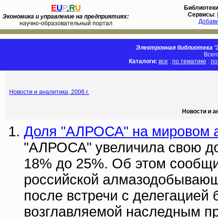
E
U
P
.
R
U
Библиотек
Сервисы
:
Экономика и управление на предприятиях:
Добав
научно-образовательный портал
Электронная библиотека 'Э
Всег
Каталоги:
все
:
по тематике
:
по
Новости и аналитика, 2006 г.
Новости и а
Доля "АЛРОСА" на мировом 
"АЛРОСА" увеличила свою д
18% до 25%. Об этом сообщи
российской алмазодобывающ
после встречи с делегацией 
возглавляемой наследным п