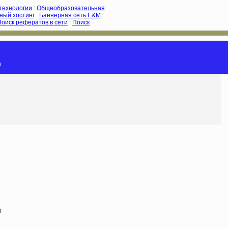
-технологии
:
Общеобразовательная
ный хостинг
:
Баннерная сеть E&M
Поиск рефератов в сети
:
Поиск
и
l