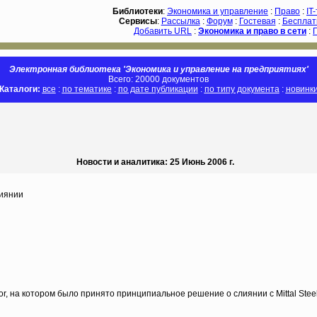
Библиотеки
:
Экономика и управление
:
Право
:
IT
Сервисы
:
Рассылка
:
Форум
:
Гостевая
:
Бесплат
Добавить URL
:
Экономика и право в сети
:
Электронная библиотека 'Экономика и управление на предприятиях'
Всего: 20000 документов
Каталоги:
все
:
по тематике
:
по дате публикации
:
по типу документа
:
новинк
Новости и аналитика: 25 Июнь 2006 г.
лиянии
r, на котором было принято принципиальное решение о слиянии с Mittal Stee