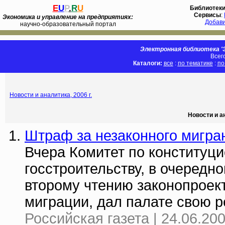
E
U
P
.
R
U
Библиотек
Сервисы
:
Экономика и управление на предприятиях:
Добав
научно-образовательный портал
Электронная библиотека 'Э
Всег
Каталоги:
все
:
по тематике
:
по
Новости и аналитика, 2006 г.
Новости и а
Штраф за незаконного мигра
Вчера Комитет по конституци
госстроительству, в очередн
второму чтению законопроек
миграции, дал палате свою р
Российская газета | 24.06.20