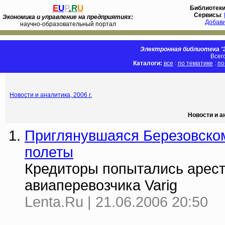
E
U
P
.
R
U
Библиотек
Сервисы
:
Экономика и управление на предприятиях:
Добав
научно-образовательный портал
Электронная библиотека 'Э
Всег
Каталоги:
все
:
по тематике
:
по
Новости и аналитика, 2006 г.
Новости и а
Приглянувшаяся Березовско
полеты
Кредиторы попытались арест
авиаперевозчика Varig
Lenta.Ru | 21.06.2006 20:50