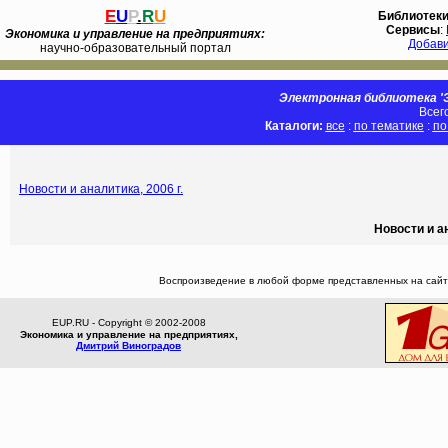
E
U
P
.
R
U
Библиотек
Сервисы
:
Экономика и управление на предприятиях:
Добав
научно-образовательный портал
Электронная библиотека 'Э
Всег
Каталоги:
все
:
по тематике
:
по
Новости и аналитика, 2006 г.
Новости и а
Воспроизведение в любой форме представленных на сайте
EUP.RU - Copyright © 2002-2008
Экономика и управление на предприятиях,
Дмитрий Виноградов