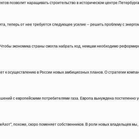
ектов позволит наращивать строительство в историческом центре Петербурга
ита, теперь от нее требуется следующее усилие -- решить проблему с энерг
. Чтобы экономика страны смогла набрать ход, немцам необходимо реформиро
упает к осуществлению в России новых амбициозных планов. О стратегии комп
шений с европейскими потребителями газа. Европа вынуждена постепенно ус
зот", похоже, скоро поменяет собственников. В роли новых владельцев мы, с