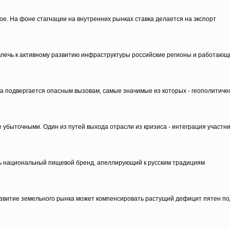
е. На фоне стагнации на внутренних рынках ставка делается на экспорт
ечь к активному развитию инфраструктуры российские регионы и работающ
ка подвергается опасным вызовам, самые значимые из которых - геополитиче
убыточными. Один из путей выхода отрасли из кризиса - интеграция участни
ть национальный пищевой бренд, апеллирующий к русским традициям
звитие земельного рынка может компенсировать растущий дефицит пятен под