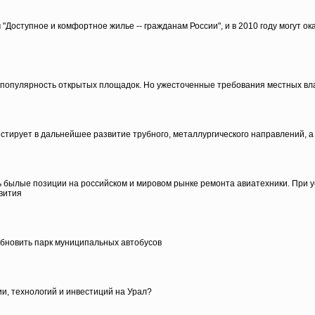
оступное и комфортное жилье -- гражданам России", и в 2010 году могут о
популярность открытых площадок. Но ужесточенные требования местных вл
естирует в дальнейшее развитие трубного, металлургического направлений,
былые позиции на российском и мировом рынке ремонта авиатехники. При ус
звития
обновить парк муниципальных автобусов
и, технологий и инвестиций на Урал?