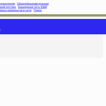
-технологии
:
Общеобразовательная
ный хостинг
:
Баннерная сеть E&M
Поиск рефератов в сети
:
Поиск
и