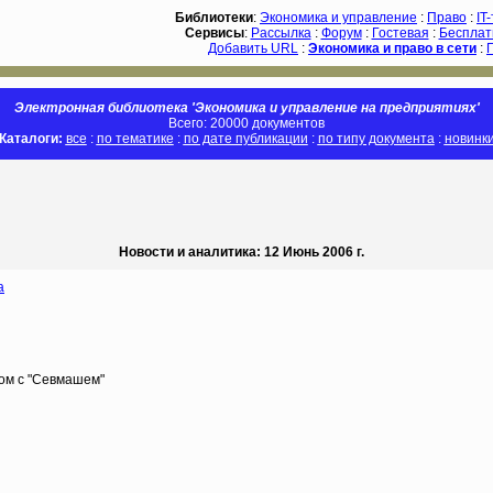
Библиотеки
:
Экономика и управление
:
Право
:
IT
Сервисы
:
Рассылка
:
Форум
:
Гостевая
:
Бесплат
Добавить URL
:
Экономика и право в сети
:
Электронная библиотека 'Экономика и управление на предприятиях'
Всего: 20000 документов
Каталоги:
все
:
по тематике
:
по дате публикации
:
по типу документа
:
новинк
Новости и аналитика: 12 Июнь 2006 г.
а
ом с "Севмашем"