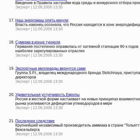
Введение в Правила застройки кода среды и конкурсного отбора про
Эксперт | 12.06.2006 13:30
Наш энергомаш опять кинули
Власть наконец осознала, что Россия находится в зоне энергодефиц
Эксперт | 12.06.2006 13:30
Сумерки в конце туннеля
Германия постепенно оправилась от затяжной стагнации 90-х годов
наиболее зарегулированных отраслях
Эксперт | 12.06.2006 13:30
Экспортные миллиарды вернутся сами
Группа S.P.I., владелец международного бренда Stolichnaya, прист
директоров
Эксперт | 12.06.2006 13:30
Удивительная уступчивость Европы
Россия в жесткой форме настаивает на новых принципах взаимоотно
рынка усиливаются дефицитом углеводородов в мире
Эксперт | 12.06.2006 13:30
Последнее следствие
Крупнейший независимый производитель аммиака в стране "ТольяттиА
Вексельберга
Эксперт | 12.06.2006 13:30