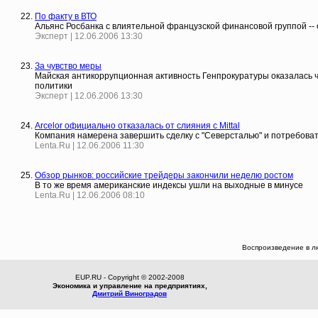
По факту в ВТО
Альянс Росбанка с влиятельной французской финансовой группой --
Эксперт | 12.06.2006 13:30
За чувство меры
Майская антикоррупционная активность Генпрокуратуры оказалась ч
политики
Эксперт | 12.06.2006 13:30
Arcelor официально отказалась от слияния с Mittal
Компания намерена завершить сделку с "Северсталью" и потребова
Lenta.Ru | 12.06.2006 11:30
Обзор рынков: российские трейдеры закончили неделю ростом
В то же время американские индексы ушли на выходные в минусе
Lenta.Ru | 12.06.2006 08:10
Воспроизведение в л
EUP.RU - Copyright © 2002-2008
Экономика и управление на предприятиях,
Дмитрий Виноградов