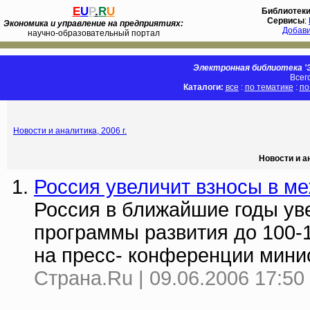
E
U
P
.
R
U
Библиотек
Сервисы
:
Экономика и управление на предприятиях:
Добав
научно-образовательный портал
Электронная библиотека 'Э
Всег
Каталоги:
все
:
по тематике
:
по
Новости и аналитика, 2006 г.
Новости и а
Россия увеличит взносы в м
Россия в ближайшие годы ув
программы развития до 100-1
на пресс- конференции мини
Страна.Ru | 09.06.2006 17:50