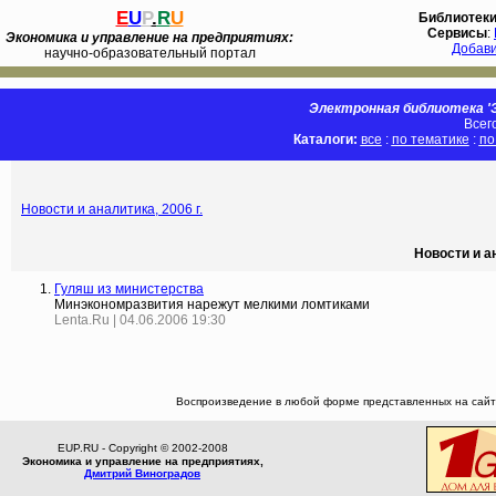
E
U
P
.
R
U
Библиотек
Сервисы
:
Экономика и управление на предприятиях:
Добав
научно-образовательный портал
Электронная библиотека 'Э
Всег
Каталоги:
все
:
по тематике
:
по
Новости и аналитика, 2006 г.
Новости и а
Гуляш из министерства
Минэкономразвития нарежут мелкими ломтиками
Lenta.Ru | 04.06.2006 19:30
Воспроизведение в любой форме представленных на сайте
EUP.RU - Copyright © 2002-2008
Экономика и управление на предприятиях,
Дмитрий Виноградов