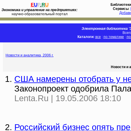
E
U
P
.
R
U
Библиотек
Сервисы
:
Экономика и управление на предприятиях:
Добав
научно-образовательный портал
Электронная библиотека 'Э
Всег
Каталоги:
все
:
по тематике
:
по
Новости и аналитика, 2006 г.
Новости и а
США намерены отобрать у н
Законопроект одобрила Пал
Lenta.Ru | 19.05.2006 18:10
Российский бизнес опять пр