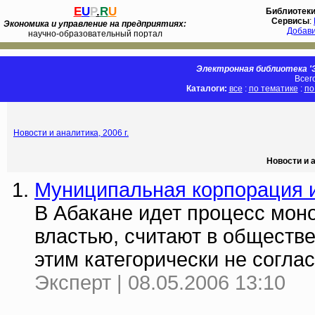
E
U
P
.
R
U
Библиотек
Сервисы
:
Экономика и управление на предприятиях:
Добав
научно-образовательный портал
Электронная библиотека 'Э
Всег
Каталоги:
все
:
по тематике
:
по
Новости и аналитика, 2006 г.
Новости и а
Муниципальная корпорация и
В Абакане идет процесс мон
властью, считают в обществе
этим категорически не согла
Эксперт | 08.05.2006 13:10