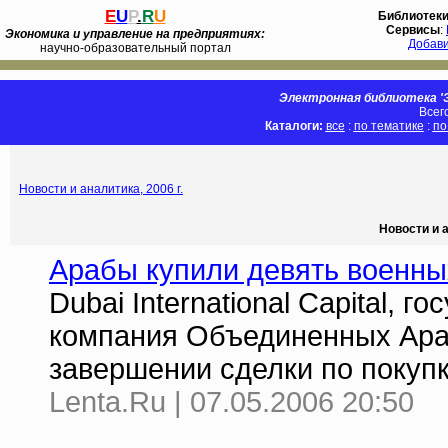
E
U
P
.
R
U
Библиотек
Сервисы
:
Экономика и управление на предприятиях:
Добав
научно-образовательный портал
Электронная библиотека 'Э
Всег
Каталоги:
все
:
по тематике
:
по
Новости и аналитика, 2006 г.
Новости и а
Арабы купили девять военны
Dubai International Capital, 
компания Объединенных Ара
завершении сделки по покуп
Lenta.Ru | 07.05.2006 20:50