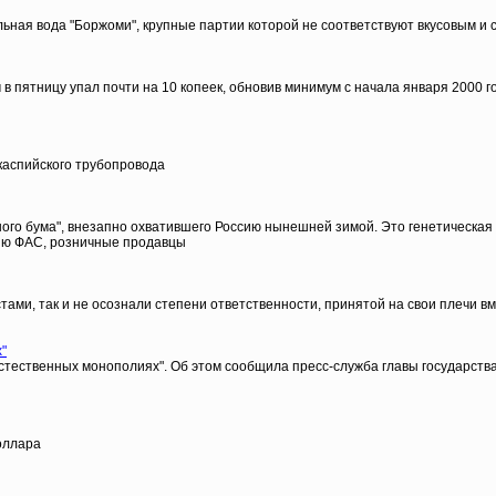
льная вода "Боржоми", крупные партии которой не соответствуют вкусовым 
 пятницу упал почти на 10 копеек, обновив минимум с начала января 2000 г
каспийского трубопровода
о бума", внезапно охватившего Россию нынешней зимой. Это генетическая 
нию ФАС, розничные продавцы
ами, так и не осознали степени ответственности, принятой на свои плечи в
"
стественных монополиях". Об этом сообщила пресс-служба главы государств
оллара