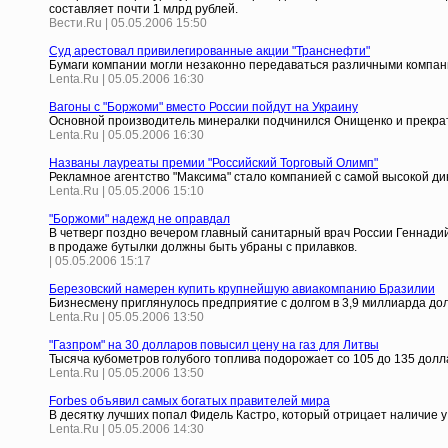
составляет почти 1 млрд рублей.
Вести.Ru | 05.05.2006 15:50
Суд арестовал привилегированные акции "Транснефти"
Бумаги компании могли незаконно передаваться различными компа
Lenta.Ru | 05.05.2006 16:30
Вагоны с "Боржоми" вместо России пойдут на Украину
Основной производитель минералки подчинился Онищенко и прекрат
Lenta.Ru | 05.05.2006 16:30
Названы лауреаты премии "Российский Торговый Олимп"
Рекламное агентство "Максима" стало компанией с самой высокой д
Lenta.Ru | 05.05.2006 15:10
"Боржоми" надежд не оправдал
В четверг поздно вечером главный санитарный врач России Геннад
в продаже бутылки должны быть убраны с прилавков.
| 05.05.2006 15:17
Березовский намерен купить крупнейшую авиакомпанию Бразилии
Бизнесмену приглянулось предприятие с долгом в 3,9 миллиарда до
Lenta.Ru | 05.05.2006 13:50
"Газпром" на 30 долларов повысил цену на газ для Литвы
Тысяча кубометров голубого топлива подорожает со 105 до 135 дол
Lenta.Ru | 05.05.2006 13:50
Forbes объявил самых богатых правителей мира
В десятку лучших попал Фидель Кастро, который отрицает наличие у
Lenta.Ru | 05.05.2006 14:30