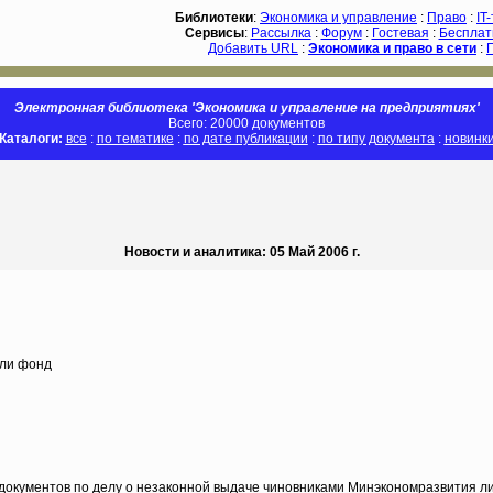
Библиотеки
:
Экономика и управление
:
Право
:
IT
Сервисы
:
Рассылка
:
Форум
:
Гостевая
:
Бесплат
Добавить URL
:
Экономика и право в сети
:
Электронная библиотека 'Экономика и управление на предприятиях'
Всего: 20000 документов
Каталоги:
все
:
по тематике
:
по дате публикации
:
по типу документа
:
новинк
Новости и аналитика: 05 Май 2006 г.
ли фонд
документов по делу о незаконной выдаче чиновниками Минэкономразвития ли