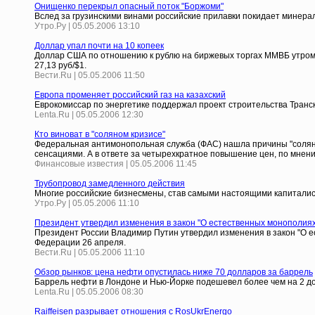
Онищенко перекрыл опасный поток "Боржоми"
Вслед за грузинскими винами российские прилавки покидает минера
Утро.Ру | 05.05.2006 13:10
Доллар упал почти на 10 копеек
Доллар США по отношению к рублю на биржевых торгах ММВБ утром в
27,13 руб/$1.
Вести.Ru | 05.05.2006 11:50
Европа променяет российский газ на казахский
Еврокомиссар по энергетике поддержал проект строительства Транс
Lenta.Ru | 05.05.2006 12:30
Кто виноват в "соляном кризисе"
Федеральная антимонопольная служба (ФАС) нашла причины "соляног
сенсациями. А в ответе за четырехкратное повышение цен, по мне
Финансовые известия | 05.05.2006 11:45
Трубопровод замедленного действия
Многие российские бизнесмены, став самыми настоящими капиталист
Утро.Ру | 05.05.2006 11:10
Президент утвердил изменения в закон "О естественных монополиях
Президент России Владимир Путин утвердил изменения в закон "О е
Федерации 26 апреля.
Вести.Ru | 05.05.2006 11:10
Обзор рынков: цена нефти опустилась ниже 70 долларов за баррель
Баррель нефти в Лондоне и Нью-Йорке подешевел более чем на 2 д
Lenta.Ru | 05.05.2006 08:30
Raiffeisen разрывает отношения с RosUkrEnergo