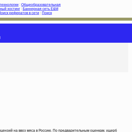
-технологии
:
Общеобразовательная
ный хостинг
:
Баннерная сеть E&M
Поиск рефератов в сети
:
Поиск
и
цензий на ввоз мяса в Россию. По предварительным оценкам, ущерб