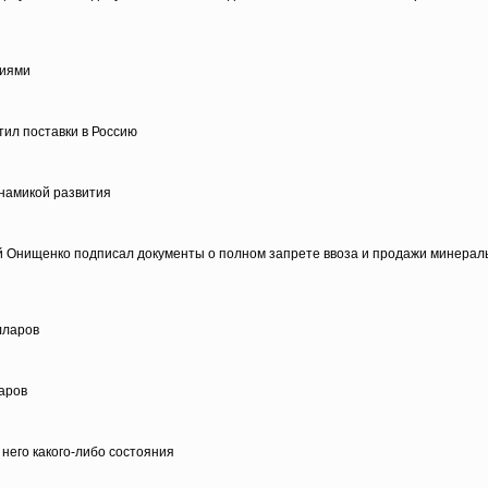
ниями
ил поставки в Россию
инамикой развития
ий Онищенко подписал документы о полном запрете ввоза и продажи минерал
лларов
ларов
 него какого-либо состояния