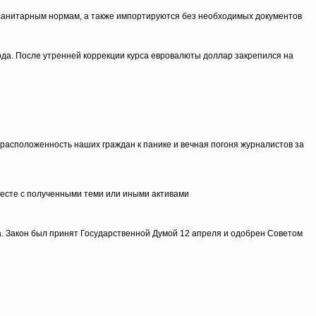
и санитарным нормам, а также импортируются без необходимых документов
ода. После утренней коррекции курса евровалюты доллар закрепился на
расположенность наших граждан к панике и вечная погоня журналистов за
месте с полученными теми или иными активами
а. Закон был принят Государственной Думой 12 апреля и одобрен Советом