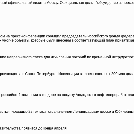
рвый официальный визит в Москву. Официальная цель - "обсуждение вопросов
этом на пресс-конференции сообщил председатель Российского фонда федер
ко многие объекты, которые были внесены в соответствующий план приватиза
ние непрерывного стажа для исчисления пособий по временной нетрудоспосо
оизводства в Санкт-Петербурге. Инвестиции в проект составят 200 млн долл.
 российcкой компании в тендере на покупку Ашдодского нефтеперерабатыва
астке площадью 22 гектара, ограниченном Ленинградским шоссе и Юбилейны
вительства появится до конца апреля