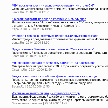
МВФ поставил крест на экономическом развитии стран СНГ
Странам Содружества следует сменить экономическую модель разв
Lenta.Ru | 25.04.2006 12:50
"Ниссан" потратит на завод в России $200 миллионов
Японская компания "Ниссан" намерена вложить 200 млн долларов в с
исполнительный директор "Ниссана" Карлос Гон.
Страна.Ru | 25.04.2006 13:10
Турецкая Enka реконструирует площадь Белорусского вокзала
Реконструкция предполагает строительство крупнейшего в Москве п
Lenta.Ru | 25.04.2006 13:10
Представитель Siemens станет замглавы "Силовых машин"
Газотурбинный дивизион российского концерна возглавит Томас Фит
Lenta.Ru | 25.04.2006 13:30
Минтранс предлагает государству заплатить за пассажиров
Минтранс России предлагает с 2007 года начать покрывать убытки 
Страна.Ru | 25.04.2006 11:50
Бюджетная комиссия одобрила финансовый план на три года
Правительственная комиссия по бюджетным проектировкам приняла за
6,5 триллиона рублей и в 2009 году - 7 триллионов рублей.
Вести.Ru | 25.04.2006 11:50
Россияне не заметили, что у них выросли доходы
Если верить Федеральной службе статистики, то мы стремительно б
статистике не верит. Люди считают, что для нормальной жизни им ну
Финансовые известия | 25.04.2006 11:47