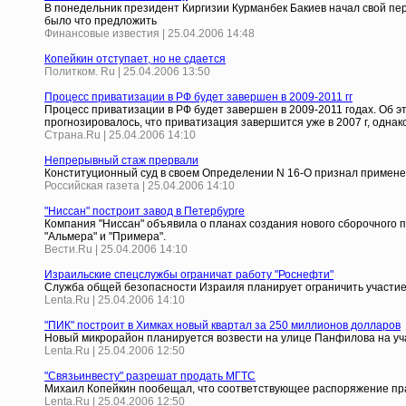
В понедельник президент Киргизии Курманбек Бакиев начал свой пе
было что предложить
Финансовые известия | 25.04.2006 14:48
Копейкин отступает, но не сдается
Политком. Ru | 25.04.2006 13:50
Процесс приватизации в РФ будет завершен в 2009-2011 гг
Процесс приватизации в РФ будет завершен в 2009-2011 годах. Об 
прогнозировалось, что приватизация завершится уже в 2007 г, одна
Страна.Ru | 25.04.2006 14:10
Непрерывный стаж прервали
Конституционный суд в своем Определении N 16-О признал примене
Российская газета | 25.04.2006 14:10
"Ниссан" построит завод в Петербурге
Компания "Ниссан" объявила о планах создания нового сборочного пр
"Альмера" и "Примера".
Вести.Ru | 25.04.2006 14:10
Израильские спецслужбы ограничат работу "Роснефти"
Служба общей безопасности Израиля планирует ограничить участие
Lenta.Ru | 25.04.2006 14:10
"ПИК" построит в Химках новый квартал за 250 миллионов долларов
Новый микрорайон планируется возвести на улице Панфилова на уч
Lenta.Ru | 25.04.2006 12:50
"Связьинвесту" разрешат продать МГТС
Михаил Копейкин пообещал, что соответствующее распоряжение пра
Lenta.Ru | 25.04.2006 12:50