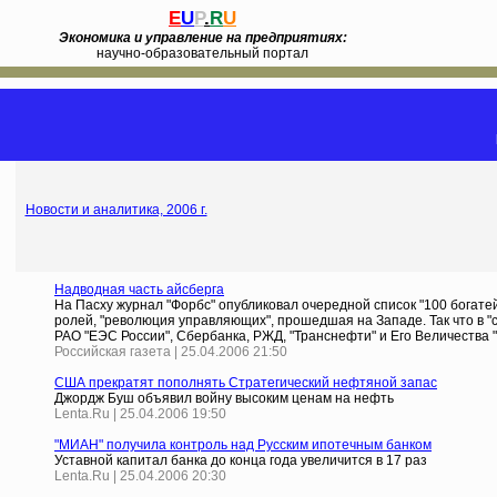
E
U
P
.
R
U
Экономика и управление на предприятиях:
научно-образовательный портал
Новости и аналитика, 2006 г.
Надводная часть айсберга
На Пасху журнал "Форбс" опубликовал очередной список "100 богатей
ролей, "революция управляющих", прошедшая на Западе. Так что в "
РАО "ЕЭС России", Сбербанка, РЖД, "Транснефти" и Его Величества "
Российская газета | 25.04.2006 21:50
США прекратят пополнять Стратегический нефтяной запас
Джордж Буш объявил войну высоким ценам на нефть
Lenta.Ru | 25.04.2006 19:50
"МИАН" получила контроль над Русским ипотечным банком
Уставной капитал банка до конца года увеличится в 17 раз
Lenta.Ru | 25.04.2006 20:30