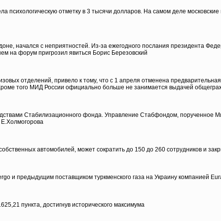
 психологическую отметку в 3 тысячи долларов. На самом деле московские к
доне, начался с неприятностей. Из-за ежегодного послания президента Феде
нем на форум пригрозил явиться Борис Березовский
изовых отделений, привело к тому, что с 1 апреля отменена предварительна
Кроме того МИД России официально больше не занимается выдачей общегра
едствами Стабилизационного фонда. Управление Стабфондом, порученное Ми
 Е.Холмогорова
ственных автомобилей, может сократить до 150 до 260 сотрудников и закры
ergo и предыдущим поставщиком туркменского газа на Украину компанией Eur
1625,21 пункта, достигнув исторического максимума