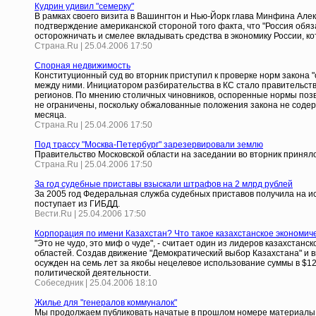
Кудрин удивил "семерку"
В рамках своего визита в Вашингтон и Нью-Йорк глава Минфина Але
подтверждение американской стороной того факта, что "Россия обяз
осторожничать и смелее вкладывать средства в экономику России, ко
Страна.Ru | 25.04.2006 17:50
Спорная недвижимость
Конституционный суд во вторник приступил к проверке норм закона
между ними. Инициатором разбирательства в КС стало правительст
регионов. По мнению столичных чиновников, оспоренные нормы позв
не ограничены, поскольку обжалованные положения закона не содер
месяца.
Страна.Ru | 25.04.2006 17:50
Под трассу "Москва-Петербург" зарезервировали землю
Правительство Московской области на заседании во вторник принял
Страна.Ru | 25.04.2006 17:50
За год судебные приставы взыскали штрафов на 2 млрд рублей
За 2005 год Федеральная служба судебных приставов получила на и
поступает из ГИБДД.
Вести.Ru | 25.04.2006 17:50
Корпорация по имени Казахстан? Что такое казахстанское экономичес
"Это не чудо, это миф о чуде", - считает один из лидеров казахста
областей. Создав движение "Демократический выбор Казахстана" и вы
осужден на семь лет за якобы нецелевое использование суммы в $12
политической деятельности.
Собеседник | 25.04.2006 18:10
Жилье для "генералов коммуналок"
Мы продолжаем публиковать начатые в прошлом номере материалы о 