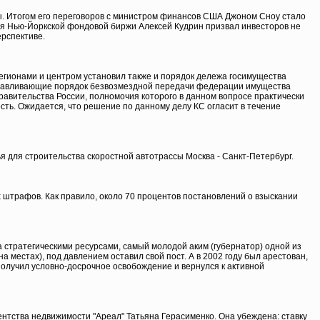
ы. Итогом его переговоров с министром финансов США Джоном Сноу стало
ния Нью-Йоркской фондовой биржи Алексей Кудрин призвал инвесторов не
ерспективе.
регионами и центром установил также и порядок дележа госимущества
танавливающие порядок безвозмездной передачи федерации имущества
авительства России, полномочия которого в данном вопросе практически
ть. Ожидается, что решение по данному делу КС огласит в течение
 для строительства скоростной автотрассы Москва - Санкт-Петербург.
штрафов. Как правило, около 70 процентов постановлений о взыскании
за стратегическими ресурсами, самый молодой аким (губернатор) одной из
 местах), под давлением оставил свой пост. А в 2002 году был арестован,
получил условно-досрочное освобождение и вернулся к активной
нтства недвижимости "Ареал" Татьяна Герасименко. Она убеждена: ставку