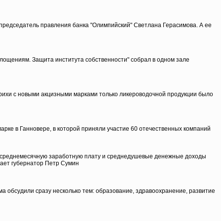
председатель правления банка "Олимпийский" Светлана Герасимова. А ее
глощениям. Защита института собственности" собрал в одном зале
зберихи с новыми акцизными марками только ликероводочной продукции было
рке в Ганновере, в которой приняли участие 60 отечественных компаний
ть среднемесячную заработную плату и среднедушевые денежные доходы
вает губернатор Петр Сумин
ма обсудили сразу несколько тем: образование, здравоохранение, развитие