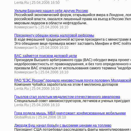
Lenta.Ru | 25.04.2006 16:50
Уильям Браудер нашел себе другую Россию
Российский экономический форум, открывшийся вчера в Лондоне, лоя
российской власти, оказался лишенный права на въезд в Россию Уил
мировым лидером в области нефтедобычи.
КоммерсантЪ | 25.04.2006 16:10
Президенту обещан конец налоговой реформы
В ходе вчерашней традиционной встречи президента с министрами в
Это обещание вице-премьера может заставить Минфин и ФНС пойти 
КоммерсантЪ | 25.04.2006 16:10
ВАС займется поиском деловой цели
Президиум Высшего арбитражного суда (ВАС) обсудил вчера проект
недобросовестность от правонарушения, и без того определенного 
призвали ВАС отказаться от использования самого термина "недоброс
КоммерсантЪ | 25.04.2006 16:10
РАО "ЕЭС России" продало неизвестным почти половину Молдавско
Компания Чубайса заработала на этом 4 миллиона долларов
Lenta.Ru | 25.04.2006 16:10
Грызлов стал золотым медалистом отечественного авиапрома
Специальный совет авиаконструкторов, летчиков и ученых присудил 
Lenta.Ru | 25.04.2006 16:10
Гора родила мышь. МВД уничтожает конфискованные мобильники
GlobalRus.ru | 25.04.2006 16:10
Джордж Буш начал борьбу с высокими ценами на топливо
Президент США потребовал расследовать факты манипулирования 