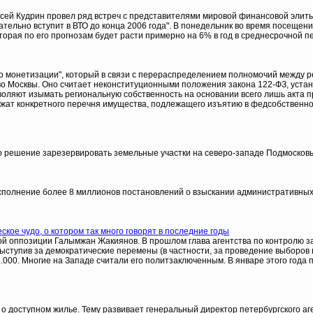
ксей Кудрин провел ряд встреч с представителями мировой финансовой элит
ательно вступит в ВТО до конца 2006 года". В понедельник во время посеще
торая по его прогнозам будет расти примерно на 6% в год в среднесрочной п
 "о монетизации", который в связи с перераспределением полномочий между 
во Москвы. Оно считает неконституционными положения закона 122-ФЗ, ус
оляют изымать региональную собственность на основании всего лишь акта пр
жат конкретного перечня имущества, подлежащего изъятию в федсобственнос
о решение зарезервировать земельные участки на северо-западе Подмосковья
сполнение более 8 миллионов постановлений о взыскании административных 
кое чудо, о котором так много говорят в последние годы
нской оппозиции Галымжан Жакиянов. В прошлом глава агентства по контролю 
ступив за демократические перемены (в частности, за проведение выборов на
.000. Многие на Западе считали его политзаключенным. В январе этого года 
доступном жилье. Тему развивает генеральный директор петербургского аге