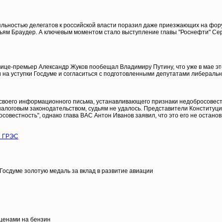
льностью делегатов к российской власти поразил даже приезжающих на форум
ьям Браудер. А ключевым моментом стало выступление главы "Роснефти" Серг
ице-премьер Александр Жуков пообещал Владимиру Путину, что уже в мае эт
на уступки Госдуме и согласиться с подготовленными депутатами либеральн
 своего информационного письма, устанавливающего признаки недобросовес
налоговым законодательством, судьям не удалось. Представители Конституц
овестность", однако глава ВАС Антон Иванов заявил, что это его не останов
й ГРЭС
Госдуме золотую медаль за вклад в развитие авиации
ценами на бензин