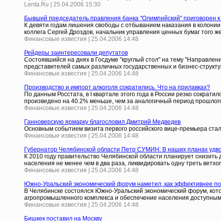
Lenta.Ru | 25.04.2006 15:30
Бывший председатель правления банка "Олимпийский" приговорен к
К девяти годам лишения свободы с отбыванием наказания в колони
коллега Сергей Дроздов, начальник управления ценных бумаг того же
Финансовые известия | 25.04.2006 14:48
Рейдеры заинтересовали депутатов
Состоявшийся на днях в Госдуме "круглый стол" на тему "Направле
представителей самых различных государственных и бизнес-структу
Финансовые известия | 25.04.2006 14:48
Производство и импорт алкоголя сократились. Что на прилавках?
По данным Росстата, в I квартале этого года в России резко сокра
произведено на 40.2% меньше, чем за аналогичный период прошлог
Финансовые известия | 25.04.2006 14:48
Ганноверскую ярмарку благословил Дмитрий Медведев
Основным событием визита первого российского вице-премьера стал
Финансовые известия | 25.04.2006 14:48
Губернатор Челябинской области Петр СУМИН: В наших планах удво
К 2010 году правительство Челябинской области планирует снизит
населения не менее чем в два раза, ликвидировать одну треть ветх
Финансовые известия | 25.04.2006 14:48
Южно-Уральский экономический форум наметил, как эффективнее п
В Челябинске состоялся Южно-Уральский экономический форум, котор
агропромышленного комплекса и обеспечение населения доступны
Финансовые известия | 25.04.2006 14:48
Бишкек поставил на Москву