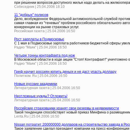
при решении вопросов доступного жилья надо делать на жилкоопер
Собеседник | 25.04.2006 18:10
11 "добрых" полисов
Дело, возбужденное Федеральной антимонопольной службой против 1
самая главная из "теневых" проблем российского обязательного авт
конкуренции на рынке страховых услуг.
Российская газета | 25.04.2006 16:50
Рост зарплаты в Подмосковье
С 1 мая в Подмосковье зарплата работников бюджетной сферы увели
Радио "Маяк" | 25.04.2006 16:50
Четыре тонны контрафакта под нож
В Московской области в ходе акции "Стоп! Контрафакт!" уничтожено
Радио "Маяк" | 25.04.2006 16:50
Греф научит россиян копить деньги и не даст упасть доллару
Политком. Ru | 25.04.2006 16:50
Новые русские академики
Литературная газета | 25.04.2006 16:50
Неотложные нужды? Отложить!
Литературная газета | 25.04.2006 16:50
Российские страховщики хранят свои резервы в недвижимости
Такой тенденции способствует новый приказ Минфина о размещении
Lenta.Ru | 25.04.2006 16:50
Nissan потратит 200000000 долларов на строительство завода в Рос
Такое заявление сделал президент компании на пресс-конференции 