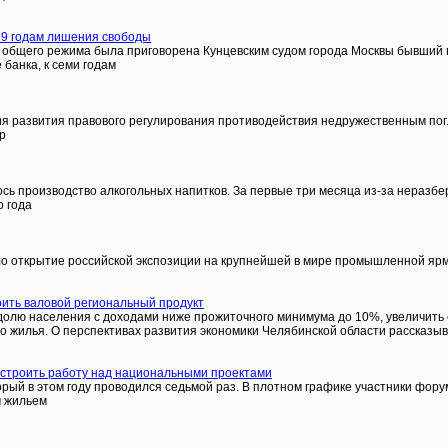
 9 годам лишения свободы
и общего режима была приговорена Кунцевским судом города Москвы бывший 
 банка, к семи годам
ния развития правового регулирования противодействия недружественным по
р
тилось производство алкогольных напитков. За первые три месяца из-за нера
о года
о открытие российской экспозиции на крупнейшей в мире промышленной ярма
ить валовой региональный продукт
ь долю населения с доходами ниже прожиточного минимума до 10%, увеличи
ого жилья. О перспективах развития экономики Челябинской области рассказы
остроить работу над национальными проектами
ый в этом году проводился седьмой раз. В плотном графике участники фору
м жильем