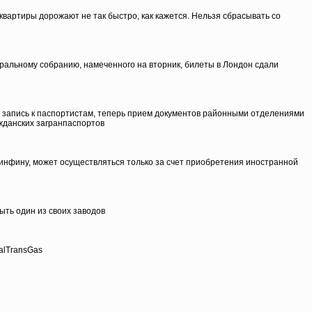
вартиры дорожают не так быстро, как кажется. Нельзя сбрасывать со
ральному собранию, намеченного на вторник, билеты в Лондон сдали
я запись к паспортистам, теперь прием документов районными отделениями
жданских загранпаспортов
нфину, может осуществляться только за счет приобретения иностранной
ть один из своих заводов
alTransGas