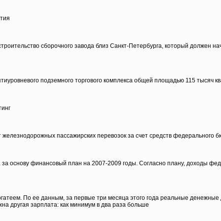
ития
троительство сборочного завода близ Санкт-Петербурга, который должен нача
ятиуровневого подземного торгового комплекса общей площадью 115 тысяч к
тинг
от железнодорожных пассажирских перевозок за счет средств федерального 
 основу финансовый план на 2007-2009 годы. Согласно плану, доходы федера
огатеем. По ее данным, за первые три месяца этого года реальные денежны
жна другая зарплата: как минимум в два раза больше