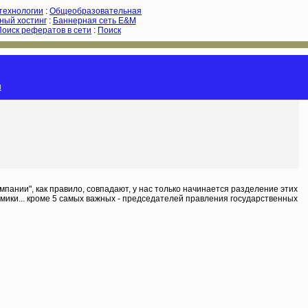
-технологии
:
Общеобразовательная
ный хостинг
:
Баннерная сеть E&M
Поиск рефератов в сети
:
Поиск
и
мпании", как правило, совпадают, у нас только начинается разделение этих
омики... кроме 5 самых важных - председателей правления государственных