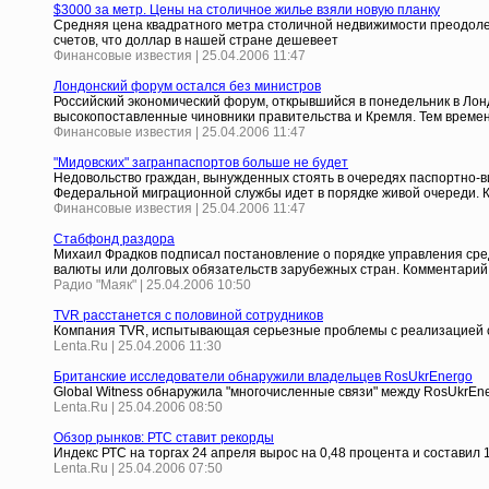
$3000 за метр. Цены на столичное жилье взяли новую планку
Средняя цена квадратного метра столичной недвижимости преодолела
счетов, что доллар в нашей стране дешевеет
Финансовые известия | 25.04.2006 11:47
Лондонский форум остался без министров
Российский экономический форум, открывшийся в понедельник в Лон
высокопоставленные чиновники правительства и Кремля. Тем време
Финансовые известия | 25.04.2006 11:47
"Мидовских" загранпаспортов больше не будет
Недовольство граждан, вынужденных стоять в очередях паспортно-в
Федеральной миграционной службы идет в порядке живой очереди. 
Финансовые известия | 25.04.2006 11:47
Стабфонд раздора
Михаил Фрадков подписал постановление о порядке управления ср
валюты или долговых обязательств зарубежных стран. Комментарий
Радио "Маяк" | 25.04.2006 10:50
TVR расстанется с половиной сотрудников
Компания TVR, испытывающая серьезные проблемы с реализацией соб
Lenta.Ru | 25.04.2006 11:30
Британские исследователи обнаружили владельцев RosUkrEnergo
Global Witness обнаружила "многочисленные связи" между RosUkrEn
Lenta.Ru | 25.04.2006 08:50
Обзор рынков: РТС ставит рекорды
Индекс РТС на торгах 24 апреля вырос на 0,48 процента и составил 
Lenta.Ru | 25.04.2006 07:50