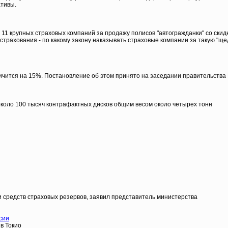
ативы.
1 крупных страховых компаний за продажу полисов "автогражданки" со скид
острахования - по какому закону наказывать страховые компании за такую "щ
чится на 15%. Постановление об этом принято на заседании правительства
 около 100 тысяч контрафактных дисков общим весом около четырех тонн
 средств страховых резервов, заявил представитель министерства
сии
в Токио