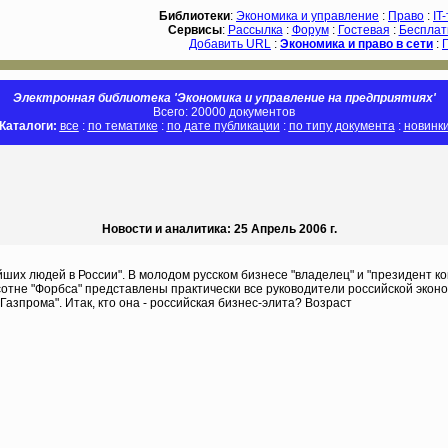
Библиотеки
:
Экономика и управление
:
Право
:
IT
Сервисы
:
Рассылка
:
Форум
:
Гостевая
:
Бесплат
Добавить URL
:
Экономика и право в сети
:
Электронная библиотека 'Экономика и управление на предприятиях'
Всего: 20000 документов
Каталоги:
все
:
по тематике
:
по дате публикации
:
по типу документа
:
новинк
Новости и аналитика: 25 Апрель 2006 г.
ших людей в России". В молодом русском бизнесе "владелец" и "президент ко
сотне "Форбса" представлены практически все руководители российской экон
Газпрома". Итак, кто она - российская бизнес-элита? Возраст