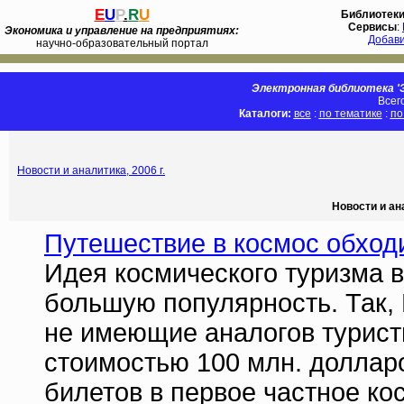
E
U
P
.
R
U
Библиотек
Сервисы
:
Экономика и управление на предприятиях:
Добав
научно-образовательный портал
Электронная библиотека 'Э
Всег
Каталоги:
все
:
по тематике
:
по
Новости и аналитика, 2006 г.
Новости и ан
Путешествие в космос обход
Идея космического туризма 
большую популярность. Так,
не имеющие аналогов турист
стоимостью 100 млн. доллар
билетов в первое частное к