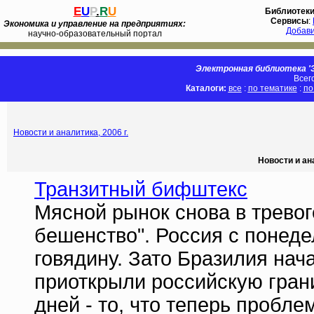
E
U
P
.
R
U
Библиотек
Сервисы
:
Экономика и управление на предприятиях:
Добав
научно-образовательный портал
Электронная библиотека 'Э
Всег
Каталоги:
все
:
по тематике
:
по
Новости и аналитика, 2006 г.
Новости и ан
Транзитный бифштекс
Мясной рынок снова в тревог
бешенство". Россия с понеде
говядину. Зато Бразилия нач
приоткрыли российскую грани
дней - то, что теперь пробл