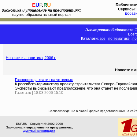
E
U
P
.
R
U
Библиотек
Сервисы
:
Экономика и управление на предприятиях:
Добав
научно-образовательный портал
Электронная библиотека 'Э
Всег
Каталоги:
все
:
по тематике
:
по
Новости и аналитика, 2006 г.
Новости и а
Газопровода хватит на четверых
К российско-германскому проекту строительства Северо-Европейско
Эксперты высказывают предположение, что она станет не последним
Газета.ru | 18.03.2006 15:10
Воспроизведение в любой форме представленных на сайте
EUP.RU - Copyright © 2002-2008
Экономика и управление на предприятиях,
Дмитрий Виноградов