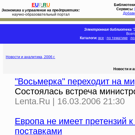
E
U
P
.
R
U
Библиотек
Сервисы
:
Экономика и управление на предприятиях:
Добав
научно-образовательный портал
Электронная библиотека 'Э
Всег
Каталоги:
все
:
по тематике
:
по
Новости и аналитика, 2006 г.
Новости и а
"Восьмерка" переходит на м
Состоялась встреча министро
Lenta.Ru | 16.03.2006 21:30
Европа не имеет претензий к
поставками