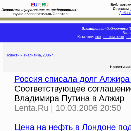
E
U
P
.
R
U
Библиотек
Сервисы
:
Экономика и управление на предприятиях:
Добав
научно-образовательный портал
Электронная библиотека 'Э
Всег
Каталоги:
все
:
по тематике
:
по
Новости и аналитика, 2006 г.
Новости и а
Россия списала долг Алжира
Соответствующее соглашение
Владимира Путина в Алжир
Lenta.Ru | 10.03.2006 20:50
Цена на нефть в Лондоне по