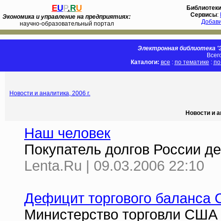
E
U
P
.
R
U
Библиотек
Сервисы
:
Экономика и управление на предприятиях:
Добав
научно-образовательный портал
Электронная библиотека 'Э
Всег
Каталоги:
все
:
по тематике
:
по
Новости и аналитика, 2006 г.
Новости и а
Наш человек
Покупатель долгов России д
Lenta.Ru | 09.03.2006 22:10
Дефицит торгового баланса 
Министерство торговли США 