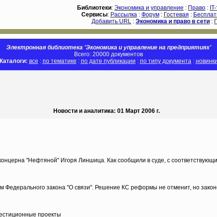
Библиотеки
:
Экономика и управление
:
Право
:
IT
Сервисы
:
Рассылка
:
Форум
:
Гостевая
:
Бесплат
Добавить URL
:
Экономика и право в сети
:
Электронная библиотека 'Экономика и управление на предприятиях'
Всего: 20000 документов
Каталоги:
все
:
по тематике
:
по дате публикации
:
по типу документа
:
новинк
Новости и аналитика: 01 Март 2006 г.
концерна "Нефтяной" Игоря Линшица. Как сообщили в суде, с соответствующ
м Федерального закона "О связи". Решение КС реформы не отменит, но зако
нвестиционные проекты