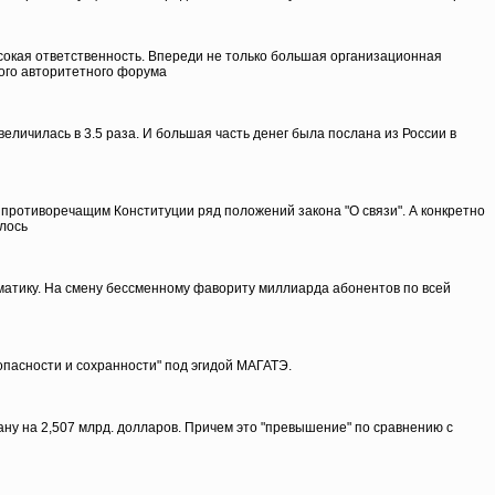
ысокая ответственность. Впереди не только большая организационная
ого авторитетного форума
еличилась в 3.5 раза. И большая часть денег была послана из России в
 противоречащим Конституции ряд положений закона "О связи". А конкретно
шлось
ематику. На смену бессменному фавориту миллиарда абонентов по всей
пасности и сохранности" под эгидой МАГАТЭ.
ану на 2,507 млрд. долларов. Причем это "превышение" по сравнению с