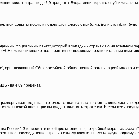
фляция может вырасти до 3,9 процента. Вчера министерство опубликовало на
тной цены на нефть и недоплате налогов с прибыли. Если этот факт будет 
ценный "социальный пакет", который в западных странах в обязательном пор
 (ЕСН), который многие предприятия по-прежнему предпочитают минимизиро
", организованный Общероссийской общественной организацией малого и сре
МВБ - на 4,89 процента
где развернуться - ведь наша отечественная валюта, говорят специалисты, не
из-за высокой инфляции вынужден поменять стратегию. И если весь предыд
ва России". Это, может, и не общее мнение, но, по крайней мере, так сказа
реальное присоединение страны к самому влиятельному международному клубу