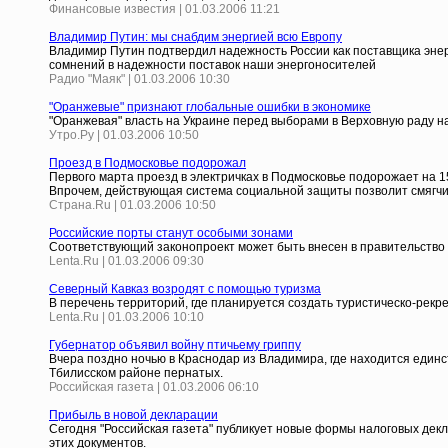
Финансовые известия | 01.03.2006 11:21
Владимир Путин: мы снабдим энергией всю Европу
Владимир Путин подтвердил надежность России как поставщика энерг
сомнений в надежности поставок наши энергоносителей
Радио "Маяк" | 01.03.2006 10:30
"Оранжевые" признают глобальные ошибки в экономике
"Оранжевая" власть на Украине перед выборами в Верховную раду на
Утро.Ру | 01.03.2006 10:50
Проезд в Подмосковье подорожал
Первого марта проезд в электричках в Подмосковье подорожает на 
Впрочем, действующая система социальной защиты позволит смягчит
Страна.Ru | 01.03.2006 10:50
Российские порты станут особыми зонами
Соответствующий законопроект может быть внесен в правительство
Lenta.Ru | 01.03.2006 09:30
Северный Кавказ возродят с помощью туризма
В перечень территорий, где планируется создать туристическо-рек
Lenta.Ru | 01.03.2006 10:10
Губернатор объявил войну птичьему гриппу
Вчера поздно ночью в Краснодар из Владимира, где находится един
Тбилисском районе пернатых.
Российская газета | 01.03.2006 06:10
Прибыль в новой декларации
Сегодня "Российская газета" публикует новые формы налоговых дек
этих документов.