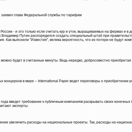
, заявил глава Федеральной службы по тарифам
России - и это только если считать кур и уток, выращиваемых на фермах и 
ик Владимир Путин распорядился создать специальный штаб при правительств
ия. Как выяснили "Известия", велика вероятность, что их потери не будут к
ро можно будет в считанные минуты. Ведь нередко, добросовестно приобретая 
х концернов в мире -- International Paper ведет переговоры о приобретени
 года введет требование к публичным компаниям раскрывать своих конечны
читают эксперты.
ие увеличить расходы на национальные проекты. Так, расходы на националь