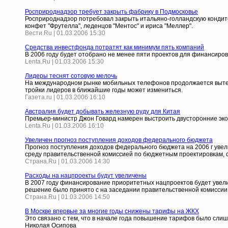
Росприроднадзор требует закрыть фабрику в Подмосковье
Росприроднадзор потребовал закрыть итальяно-голландскую кондит
конфет "Фрутелла", леденцов "Ментос" и ириса "Меллер".
Вести.Ru | 01.03.2006 15:30
Средства инвестфонда потратят как минимум пять компаний
В 2006 году будет отобрано не менее пяти проектов для финансиро
Lenta.Ru | 01.03.2006 15:30
Лидеры теснят сотовую мелочь
На международном рынке мобильных телефонов продолжается вытесн
тройки лидеров в ближайшие годы может измениться.
Газета.ru | 01.03.2006 16:10
Австралия будет добывать железную руду для Китая
Премьер-министр Джон Говард намерен выстроить двусторонние эко
Lenta.Ru | 01.03.2006 16:10
Увеличен прогноз поступления доходов федерального бюджета
Прогноз поступления доходов федерального бюджета на 2006 г увел
среду правительственной комиссией по бюджетным проектировкам, с
Страна.Ru | 01.03.2006 14:30
Расходы на нацпроекты будут увеличены
В 2007 году финансирование приоритетных нацпроектов будет увелич
решение было принято с на заседании правительственной комиссии
Страна.Ru | 01.03.2006 14:50
В Москве впервые за многие годы снижены тарифы на ЖКХ
Это связано с тем, что в начале года повышение тарифов было сли
Николая Осипова