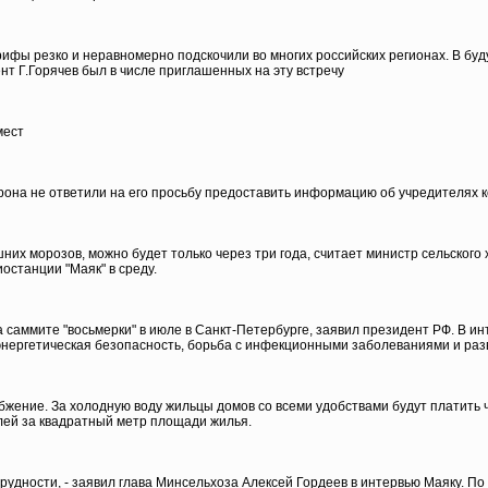
фы резко и неравномерно подскочили во многих российских регионах. В буд
 Г.Горячев был в числе приглашенных на эту встречу
мест
орона не ответили на его просьбу предоставить информацию об учредителях 
их морозов, можно будет только через три года, считает министр сельского 
останции "Маяк" в среду.
 саммите "восьмерки" в июле в Санкт-Петербурге, заявил президент РФ. В ин
энергетическая безопасность, борьба с инфекционными заболеваниями и раз
жение. За холодную воду жильцы домов со всеми удобствами будут платить чу
блей за квадратный метр площади жилья.
удности, - заявил глава Минсельхоза Алексей Гордеев в интервью Маяку. По 