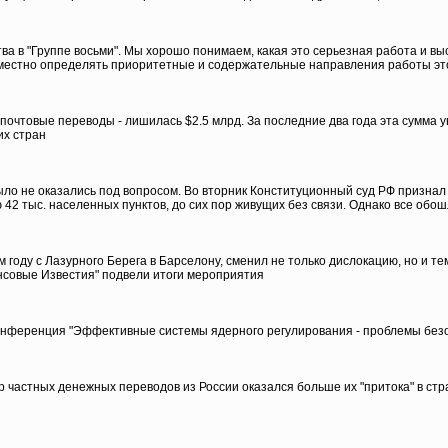
ва в "Группе восьми". Мы хорошо понимаем, какая это серьезная работа и в
овместно определять приоритетные и содержательные направления работы эт
очтовые переводы - лишилась $2.5 млрд. За последние два года эта сумма ув
их стран
ыло не оказались под вопросом. Во вторник Конституционный суд РФ признал
 42 тыс. населенных пунктов, до сих пор живущих без связи. Однако все обо
году с Лазурного Берега в Барселону, сменил не только дислокацию, но и т
ансовые Известия" подвели итоги мероприятия
онференция "Эффективные системы ядерного регулирования - проблемы безо
р частных денежных переводов из России оказался больше их "притока" в стр