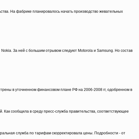
ства. На фабрике планировалось начать производство жевательных
okia. За ней с большим отрывом следуют Motorola и Samsung. Но состав
отрены в уточненном финансовом плане РФ на 2006-2008 гг, одобренном в
ей. Как сообщила в среду пресс-служба правительства, соответствующее
еральная служба по тарифам скорректировала цены. Подробности - от