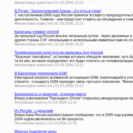
Финансовые известия | 01.03.2006 13:23
В.Путин: "Энергетический эгоизм - это путь в тупик"
С наступлением 2006 года Россия приняла эстафету председательст
деятельность. Главное - нам предстоит ставить на обсуждение и с
Финансовые известия | 01.03.2006 13:23
Капиталы утекают почтой
За прошлый год Россия вполне легальным путем - через денежные и п
другие страны СНГ легальными и нелегальными иммигрантами из эт
Финансовые известия | 01.03.2006 13:23
Телефонизация села чуть не оказалась под угрозой
"Красные таксофоны", установку которых обещали чиновники, чуть б
те из них, которые определяют, кто будет платить за телефонизацию
Финансовые известия | 01.03.2006 13:23
В Барселоне похоронили GSM
Ежегодный конгресс всемирной ассоциации GSM, переехавший в этом 
планете - стандарту GSM приходит связь третьего поколения. "Фин
Финансовые известия | 01.03.2006 13:23
Безопасность и гарантии - в одном пакете
Вчера в московском "Президент-Отеле" открылась международная к
Российская газета | 01.03.2006 12:10
Из России - с деньгами
Вчера Банк России распространил сообщение, что в 2005 году разме
2004 годом увеличилось на 94 процента.
Российская газета | 01.03.2006 12:50
Морозы подогрели цены