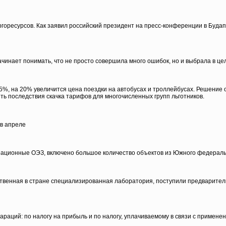
оресурсов. Как заявил российский президент на пресс-конференции в Будапеш
чинает понимать, что не просто совершила много ошибок, но и выбрала в цел
15%, на 20% увеличится цена поездки на автобусах и троллейбусах. Решение
ь последствия скачка тарифов для многочисленных групп льготников.
 в апреле
реационные ОЭЗ, включено большое количество объектов из Южного федераль
ственная в стране специализированная лаборатория, поступили предварител
лараций: по налогу на прибыль и по налогу, уплачиваемому в связи с приме