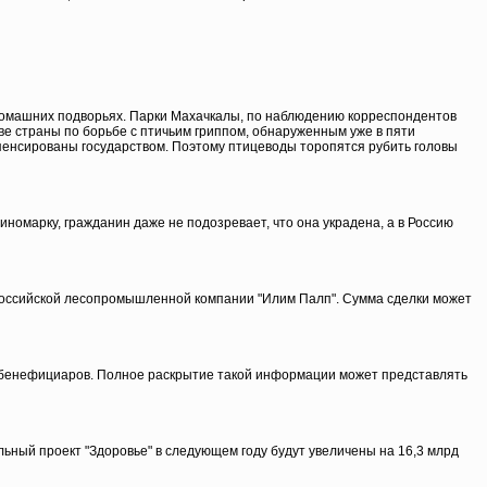
в домашних подворьях. Парки Махачкалы, по наблюдению корреспондентов
е страны по борьбе с птичьим гриппом, обнаруженным уже в пяти
омпенсированы государством. Поэтому птицеводы торопятся рубить головы
иномарку, гражданин даже не подозревает, что она украдена, а в Россию
и российской лесопромышленной компании "Илим Палп". Сумма сделки может
х бенефициаров. Полное раскрытие такой информации может представлять
ный проект "Здоровье" в следующем году будут увеличены на 16,3 млрд