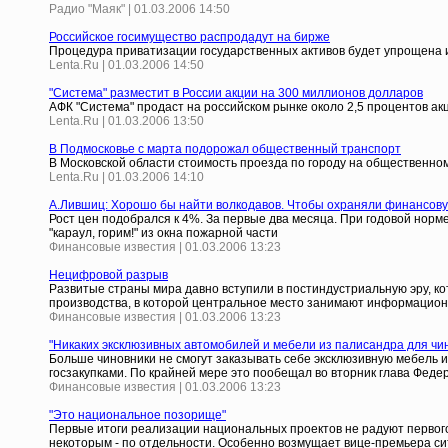
Радио "Маяк" | 01.03.2006 14:50
Российское госимущество распродадут на бирже
Процедура приватизации государственных активов будет упрощена 
Lenta.Ru | 01.03.2006 14:50
"Система" разместит в России акции на 300 миллионов долларов
АФК "Система" продаст на российском рынке около 2,5 процентов а
Lenta.Ru | 01.03.2006 13:50
В Подмосковье с марта подорожал общественный транспорт
В Московской области стоимость проезда по городу на общественном
Lenta.Ru | 01.03.2006 14:10
А.Лившиц: Хорошо бы найти волкодавов. Чтобы охраняли финансову
Рост цен подобрался к 4%. За первые два месяца. При годовой норме
"караул, горим!" из окна пожарной части
Финансовые известия | 01.03.2006 13:23
Нецифровой разрыв
Развитые страны мира давно вступили в постиндустриальную эру, к
производства, в которой центральное место занимают информационн
Финансовые известия | 01.03.2006 13:23
"Никаких эксклюзивных автомобилей и мебели из палисандра для чи
Больше чиновники не смогут заказывать себе эксклюзивную мебель 
госзакупками. По крайней мере это пообещал во вторник глава Фед
Финансовые известия | 01.03.2006 13:23
"Это национальное позорище"
Первые итоги реализации национальных проектов не радуют первого
некоторым - по отдельности. Особенно возмущает вице-премьера сит