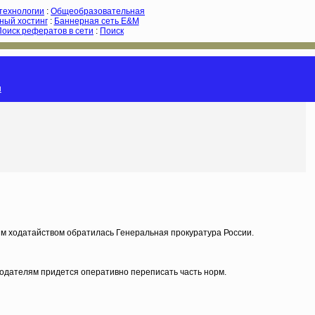
-технологии
:
Общеобразовательная
ный хостинг
:
Баннерная сеть E&M
Поиск рефератов в сети
:
Поиск
и
им ходатайством обратилась Генеральная прокуратура России.
нодателям придется оперативно переписать часть норм.