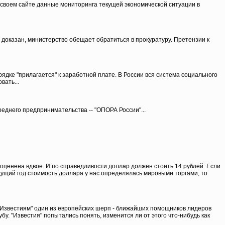
 своем сайте данные мониторинга текущей экономической ситуации в
доказан, министерство обещает обратиться в прокуратуру. Претензии к
ядке "прилагается" к заработной плате. В России вся система социального
вать...
днего предпринимательства -- "ОПОРА России"...
дооценена вдвое. И по справедливости доллар должен стоить 14 рублей. Если
ущий год стоимость доллара у нас определялась мировыми торгами, то
л "Известиям" один из европейских шерп - ближайших помощников лидеров
. "Известия" попытались понять, изменится ли от этого что-нибудь как