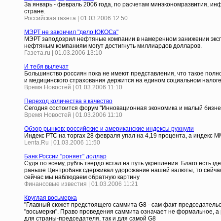
За январь - февраль 2006 года, по расчетам минэкономразвития, ин
стране.
Российская газета | 01.03.2006 12:50
МЭРТ не закончил "дело ЮКОСа"
МЭРТ заподозрил нефтяные компании в намеренном занижении экспор
нефтяным компаниям могут достигнуть миллиардов долларов.
Газета.ru | 01.03.2006 13:10
И тебя вылечат
Большинство россиян пока не имеют представления, что такое полно
и медицинского страхования держится на едином социальном налоге
Время Новостей | 01.03.2006 11:10
Переход количества в качество
Сегодня состоится форум "Инновационная экономика и малый бизнес
Время Новостей | 01.03.2006 11:10
Обзор рынков: российские и американские индексы рухнули
Индекс РТС на торгах 28 февраля упал на 4,19 процента, а индекс М
Lenta.Ru | 01.03.2006 11:50
Банк России "роняет" доллар
Судя по всему, рубль твердо встал на путь укрепления. Благо есть 
раньше Центробанк сдерживал удорожание нашей валюты, то сейчас 
сейчас мы наблюдаем обратную картину
Финансовые известия | 01.03.2006 11:21
Круглая восьмерка
"Главный сюжет предстоящего саммита G8 - сам факт председательст
"восьмерки". Право проведения саммита означает не формальное, а 
для страны-председателя, так и для самой G8