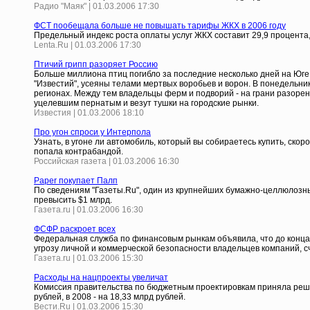
Радио "Маяк" | 01.03.2006 17:30
ФСТ пообещала больше не повышать тарифы ЖКХ в 2006 году
Предельный индекс роста оплаты услуг ЖКХ составит 29,9 процента
Lenta.Ru | 01.03.2006 17:30
Птичий грипп разоряет Россию
Больше миллиона птиц погибло за последние несколько дней на Юге 
"Известий", усеяны телами мертвых воробьев и ворон. В понедельн
регионах. Между тем владельцы ферм и подворий - на грани разорен
уцелевшим пернатым и везут тушки на городские рынки.
Известия | 01.03.2006 18:10
Про угон спроси у Интерпола
Узнать, в угоне ли автомобиль, который вы собираетесь купить, ско
попала контрабандой.
Российская газета | 01.03.2006 16:30
Paper покупает Палп
По сведениям "Газеты.Ru", один из крупнейших бумажно-целлюлозны
превысить $1 млрд.
Газета.ru | 01.03.2006 16:30
ФСФР раскроет всех
Федеральная служба по финансовым рынкам объявила, что до конца
угрозу личной и коммерческой безопасности владельцев компаний, с
Газета.ru | 01.03.2006 15:30
Расходы на нацпроекты увеличат
Комиссия правительства по бюджетным проектировкам приняла решен
рублей, в 2008 - на 18,33 млрд рублей.
Вести.Ru | 01.03.2006 15:30