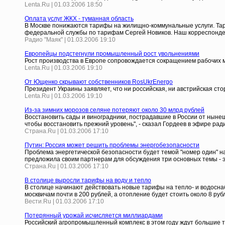
Lenta.Ru | 01.03.2006 18:50
Оплата услуг ЖКХ - туманная область
В Москве понижаются тарифы на жилищно-коммунальные услуги. Тари
федеральной службы по тарифам Сергей Новиков. Наш корреспондент
Радио "Маяк" | 01.03.2006 19:10
Европейцы подстегнули промышленный рост увольнениями
Рост производства в Европе сопровождается сокращением рабочих 
Lenta.Ru | 01.03.2006 19:10
От Ющенко скрывают собственников RosUkrEnergo
Президент Украины заявляет, что ни российская, ни австрийская ст
Lenta.Ru | 01.03.2006 19:10
Из-за зимних морозов селяне потеряют около 30 млрд рублей
Восстановить сады и виноградники, пострадавшие в России от нынешн
чтобы восстановить прежний уровень", - сказал Гордеев в эфире ради
Страна.Ru | 01.03.2006 17:10
Путин: Россия может решить проблемы энергобезопасности
Проблема энергетической безопасности будет темой "номер один" на
предложила своим партнерам для обсуждения три основных темы - 
Страна.Ru | 01.03.2006 17:10
В столице выросли тарифы на воду и тепло
В столице начинают действовать новые тарифы на тепло- и водоснаб
москвичам почти в 200 рублей, а отопление будет стоить около 8 ру
Вести.Ru | 01.03.2006 17:10
Потерянный урожай исчисляется миллиардами
Российский агропромышленный комплекс в этом году ждут большие тр