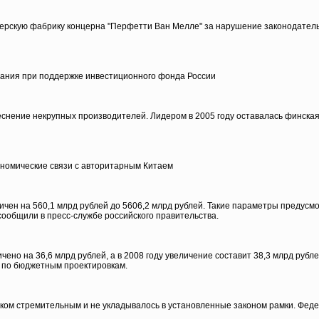
ерскую фабрику концерна "Перфетти Ван Мелле" за нарушение законодатель
вания при поддержке инвестиционного фонда России
ение некрупных производителей. Лидером в 2005 году оставалась финская N
номические связи с авторитарным Китаем
ичен на 560,1 млрд рублей до 5606,2 млрд рублей. Такие параметры предусм
ообщили в пресс-службе российского правительства.
ено на 36,6 млрд рублей, а в 2008 году увеличение составит 38,3 млрд рубл
 по бюджетным проектировкам.
шком стремительным и не укладывалось в установленные законом рамки. Фед