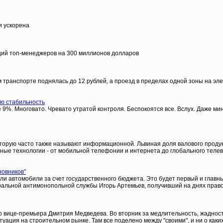
и ускорена
кций топ-менеджеров на 300 миллионов долларов
 транспорте поднялась до 12 рублей, а проезд в пределах одной зоны на эле
ю стабильность
 9%. Многовато. Чревато утратой контроля. Беспокоятся все. Вслух. Даже мин
оторую часто также называют информационной. Львиная доля валового проду
ые технологии - от мобильной телефонии и интернета до глобального телев
новников"
или автомобили за счет государственного бюджета. Это будет первый и глав
еральной антимонопольной службы Игорь Артемьев, получивший на днях право
 вице-премьера Дмитрия Медведева. Во вторник за медлительность, жадност
уация на строительном рынке. Там все поделено между "своими", и ни о каки