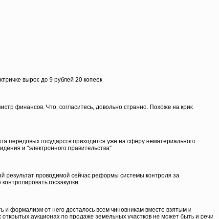
ктричке вырос до 9 рублей 20 копеек
истр финансов. Что, согласитесь, довольно странно. Похоже на крик
кта передовых государств приходится уже на сферу нематериального
идения и "электронного правительства"
ный результат проводимой сейчас реформы системы контроля за
 контролировать госзакупки
ь и формализм от него досталось всем чиновникам вместе взятым и
х открытых аукционах по продаже земельных участков не может быть и речи