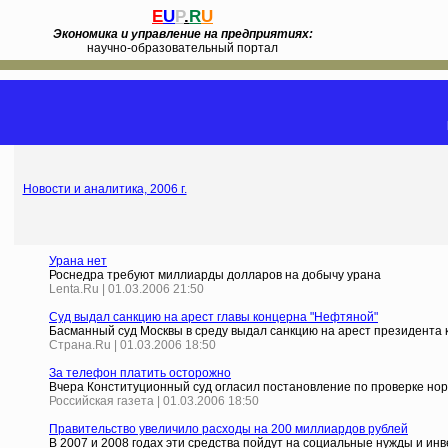
E
U
P
.
R
U
Экономика и управление на предприятиях:
научно-образовательный портал
Новости и аналитика, 2006 г.
Урана нет
Роснедра требуют миллиарды долларов на добычу урана
Lenta.Ru | 01.03.2006 21:50
Суд выдал санкцию на арест главы концерна "Нефтяной"
Басманный суд Москвы в среду выдал санкцию на арест президента 
Страна.Ru | 01.03.2006 18:50
За телефон платить осторожно
Вчера Конституционный суд огласил постановление по проверке нор
Российская газета | 01.03.2006 18:50
Правительство увеличило расходы на 200 миллиардов рублей
В 2007 и 2008 годах эти средства пойдут на социальные нужды и и