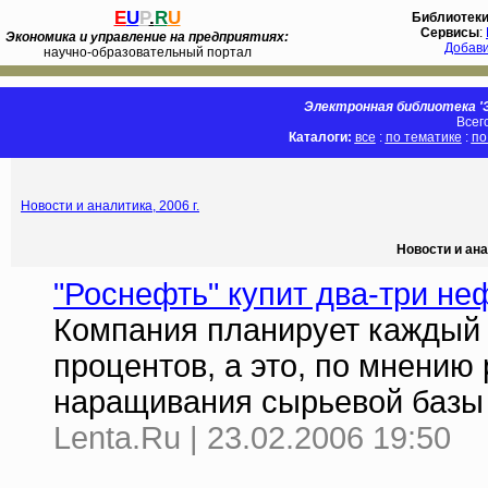
E
U
P
.
R
U
Библиотек
Сервисы
:
Экономика и управление на предприятиях:
Добав
научно-образовательный портал
Электронная библиотека 'Э
Всег
Каталоги:
все
:
по тематике
:
по
Новости и аналитика, 2006 г.
Новости и ана
"Роснефть" купит два-три не
Компания планирует каждый 
процентов, а это, по мнению
наращивания сырьевой базы
Lenta.Ru | 23.02.2006 19:50