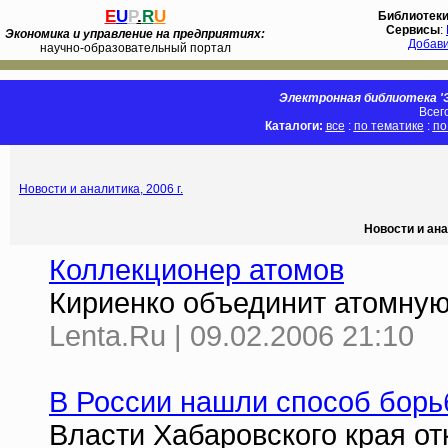
E
U
P
.
R
U
Библиотек
Сервисы
:
Экономика и управление на предприятиях:
Добав
научно-образовательный портал
Электронная библиотека 'Э
Всег
Каталоги:
все
:
по тематике
:
по
Новости и аналитика, 2006 г.
Новости и ана
Коллекционер атомов
Кириенко объединит атомну
Lenta.Ru | 09.02.2006 21:10
В России нашли способ борь
Власти Хабаровского края о