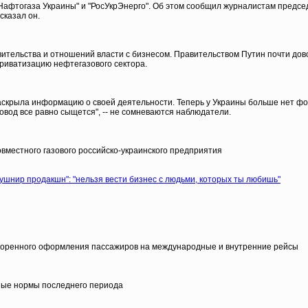
афтогаза Украины" и "РосУкрЭнерго". Об этом сообщил журналистам предсе
сказал он.
тельства и отношений власти с бизнесом. Правительством Путин почти довол
приватизацию нефтегазового сектора.
аскрыла информацию о своей деятельности. Теперь у Украины больше нет фо
Повод все равно сыщется", -- не сомневаются наблюдатели.
вместного газового российско-украинского предприятия
ушнир продакшн": "нельзя вести бизнес с людьми, которых ты любишь"
ускоренного оформления пассажиров на международные и внутренние рейсы
чные нормы последнего периода