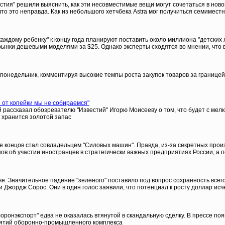
тия" решили выяснить, как эти несовместимые вещи могут сочетаться в новом O
, что это неправда. Как из небольшого хетчбека Astra мог получиться семимес
дому ребенку" к концу года планируют поставить около миллиона "детских л
нки дешевыми моделями за $25. Однако эксперты сходятся во мнении, что вс
недельник, комментируя высокие темпы роста закупок товаров за границей, г
от копейки мы не собираемся"
 рассказал обозревателю "Известий" Игорю Моисееву о том, что будет с мел
е хранится золотой запас
е концов стал совладельцем "Силовых машин". Правда, из-за секретных произ
нов об участии иностранцев в стратегически важных предприятиях России, а 
. Значительное падение "зеленого" поставило под вопрос сохранность всего
Джордж Сорос. Они в один голос заявили, что потенциал к росту доллар ис
оронэкспорт" едва не оказалась втянутой в скандальную сделку. В прессе по
иятий оборонно-промышленного комплекса