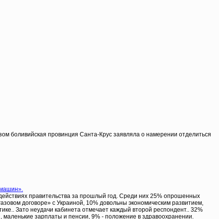
газом боливийская провинция Санта-Крус заявляла о намерении отделиться
 машин».
 действиях правительства за прошлый год. Среди них 25% опрошенных
газовом договоре» с Украиной, 10% довольны экономическим развитием,
ике.. Зато неудачи кабинета отмечает каждый второй респондент.. 32%
, маленькие зарплаты и пенсии, 9% - положение в здравоохранении.