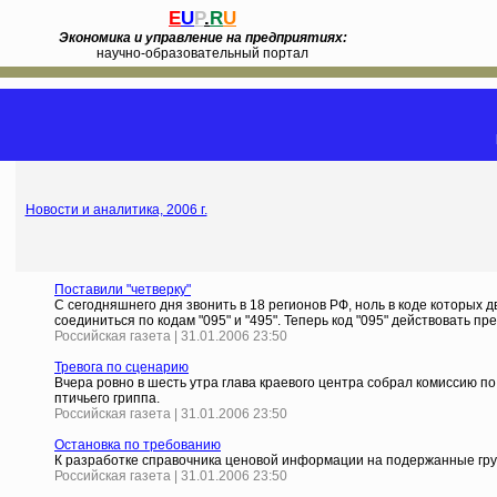
E
U
P
.
R
U
Экономика и управление на предприятиях:
научно-образовательный портал
Новости и аналитика, 2006 г.
Поставили "четверку"
С сегодняшнего дня звонить в 18 регионов РФ, ноль в коде которых 
соединиться по кодам "095" и "495". Теперь код "095" действовать пр
Российская газета | 31.01.2006 23:50
Тревога по сценарию
Вчера ровно в шесть утра глава краевого центра собрал комиссию 
птичьего гриппа.
Российская газета | 31.01.2006 23:50
Остановка по требованию
К разработке справочника ценовой информации на подержанные груз
Российская газета | 31.01.2006 23:50