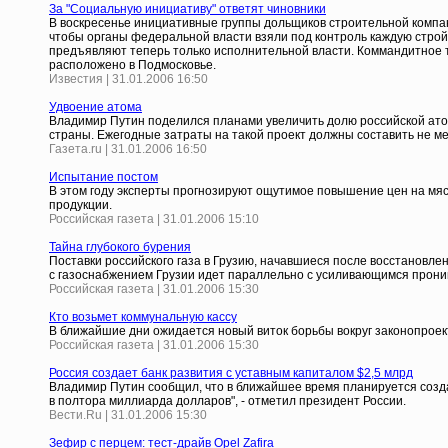
За "Социальную инициативу" ответят чиновники
В воскресенье инициативные группы дольщиков строительной компани
чтобы органы федеральной власти взяли под контроль каждую строй
предъявляют теперь только исполнительной власти. Коммандитное т
расположено в Подмосковье.
Известия | 31.01.2006 16:50
Удвоение атома
Владимир Путин поделился планами увеличить долю российской атом
страны. Ежегодные затраты на такой проект должны составить не ме
Газета.ru | 31.01.2006 16:50
Испытание постом
В этом году эксперты прогнозируют ощутимое повышение цен на мясо
продукции.
Российская газета | 31.01.2006 15:10
Тайна глубокого бурения
Поставки российского газа в Грузию, начавшиеся после восстановле
с газоснабжением Грузии идет параллельно с усиливающимся проник
Российская газета | 31.01.2006 15:30
Кто возьмет коммунальную кассу
В ближайшие дни ожидается новый виток борьбы вокруг законопроек
Российская газета | 31.01.2006 15:30
Россия создает банк развития с уставным капиталом $2,5 млрд
Владимир Путин сообщил, что в ближайшее время планируется созда
в полтора миллиарда долларов", - отметил президент России.
Вести.Ru | 31.01.2006 15:30
Зефир с перцем: тест-драйв Opel Zafira