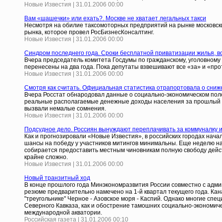
Новые Известия | 31.01.2006 00:00
Вам «шашечки» или ехать?. Москве не хватает легальных такси
Несмотря на обилие таксомоторных предприятий на рынке московских
рынка, которое провел РосБизнесКонсалтинг.
Новые Известия | 31.01.2006 00:00
Синдром последнего года. Сроки бесплатной приватизации жилья, в
Вчера председатель комитета Госдумы по гражданскому, уголовному
перенесены на два года. Пока депутаты взвешивают все «за» и «про
Новые Известия | 31.01.2006 00:00
Смотря как считать. Официальная статистика отрапортовала о сни
Вчера Росстат обнародовал данные о социально-экономическом положе
реальные располагаемые денежные доходы населения за прошлый год
вызвали немалые сомнения.
Новые Известия | 31.01.2006 00:00
Подсудное дело. Россиян вынуждают переплачивать за коммуналку 
Как и прогнозировали «Новые Известия», в российских городах нач
шансы на победу у участников митингов минимальны. Еще неделю на
собирается предоставить местным чиновникам полную свободу дейст
крайне сложно.
Новые Известия | 31.01.2006 00:00
Новый транзитный ход
В конце прошлого года Минэкономразвития России совместно с адми
резюме предварительно намечено на 1-й квартал текущего года. Кана
"треугольнике" Черное - Азовское моря - Каспий. Однако многие сп
Северного Кавказа, как и обострение тамошних социально-экономиче
международной акватории.
Российская газета | 31.01.2006 00:10