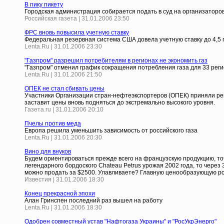
В пику пикету
Городская администрация собирается подать в суд на организаторо
Российская газета | 31.01.2006 23:50
ФРС вновь повысила учетную ставку
Федеральная резервная система США довела учетную ставку до 4,5 
Lenta.Ru | 31.01.2006 23:30
"Газпром" разрешил потребителям в регионах не экономить газ
"Газпром" отменил график сокращения потребления газа для 33 рег
Lenta.Ru | 31.01.2006 21:50
ОПЕК не стал сбивать цены
Участники Организации стран-нефтеэкспортеров (ОПЕК) приняли реш
заставит цены вновь подняться до экстремально высокого уровня.
Газета.ru | 31.01.2006 20:10
Пчелы против меда
Европа решила уменьшить зависимость от российского газа
Lenta.Ru | 31.01.2006 20:30
Вино для внуков
Будем ориентироваться прежде всего на французскую продукцию, точ
легендарного бордоского Chateau Petrus урожая 2002 года, то через 
можно продать за $2500. Улавливаете? Главную ценообразующую роль
Известия | 31.01.2006 18:30
Конец прекрасной эпохи
Алан Гринспен последний раз вышел на работу
Lenta.Ru | 31.01.2006 18:30
Одобрен совместный устав "Нафтогаза Украины" и "РосУкрЭнерго"