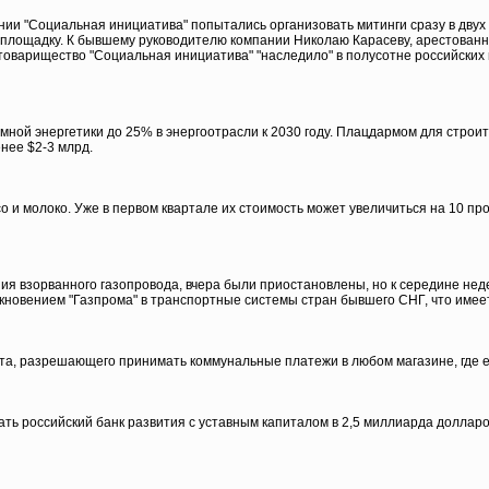
и "Социальная инициатива" попытались организовать митинги сразу в двух 
площадку. К бывшему руководителю компании Николаю Карасеву, арестованно
оварищество "Социальная инициатива" "наследило" в полусотне российских 
ной энергетики до 25% в энергоотрасли к 2030 году. Плацдармом для строит
нее $2-3 млрд.
 и молоко. Уже в первом квартале их стоимость может увеличиться на 10 пр
ния взорванного газопровода, вчера были приостановлены, но к середине нед
новением "Газпрома" в транспортные системы стран бывшего СНГ, что имее
та, разрешающего принимать коммунальные платежи в любом магазине, где е
ть российский банк развития с уставным капиталом в 2,5 миллиарда долларо