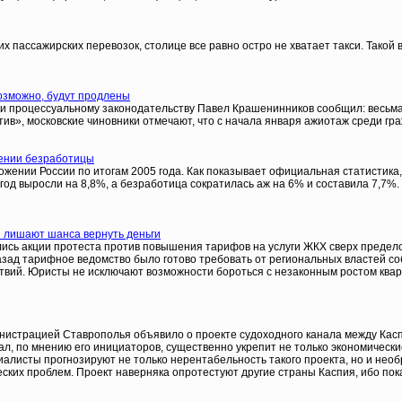
 пассажирских перевозок, столице все равно остро не хватает такси. Такой 
озможно, будут продлены
 и процессуальному законодательству Павел Крашенинников сообщил: весьма
тив», московские чиновники отмечают, что с начала января ажиотаж среди гр
жении безработицы
нии России по итогам 2005 года. Как показывает официальная статистика, эк
 выросли на 8,8%, а безработица сократилась аж на 6% и составила 7,7%. 
и лишают шанса вернуть деньги
ались акции протеста против повышения тарифов на услуги ЖКХ сверх преде
зад тарифное ведомство было готово требовать от региональных властей соб
вий. Юристы не исключают возможности бороться с незаконным ростом квартп
нистрацией Ставрополья объявило о проекте судоходного канала между Кас
л, по мнению его инициаторов, существенно укрепит не только экономические
ециалисты прогнозируют не только нерентабельность такого проекта, но и не
ских проблем. Проект наверняка опротестуют другие страны Каспия, ибо пок