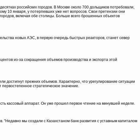
десятках российских городов. В Москве около 700 дольщиков потребовали,
му 10 января, у потерпевших уже нет вопросов. Свои претензии они
городов, включая обе столицы. Больше всего брошенных объектов
ельства новых АЭС, в первую очередь быстрых реакторов, станет север
оцентов из-за сокращения объемов производства и экспорта этой
ели достигнут прежних объемов. Характерно, что урегулирование ситуации
т первостепенное стратегическое значение.
сть кассовый аппарат. Он уже прошел первое чтение на минувшей неделе.
в. "Недавно мы создали с Казахстаном банк развития с уставным капиталом