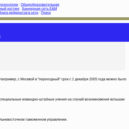
-технологии
:
Общеобразовательная
ный хостинг
:
Баннерная сеть E&M
Поиск рефератов в сети
:
Поиск
и
 Например, с Москвой в "переходный" срок с 1 декабря 2005 года можно было
и специальные командно-штабные учения на случай возникновения вспышки
Дальневосточном таможенном управлении.