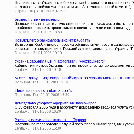
Правительство Украины одобрило устав Совместного предприятия "Н
согласованы, сейчас мы засылаем их в Антимонопольный комитет", - 
Страна.Ru | 31.01.2006 18:50
Бизнес Путину не поверил
Экономическая часть выступления президента касалась работы прави
пообещав заставить правительство снизить налоги и остановить де
Газета.ru | 31.01.2006 18:50
RosUkrEnergo раскрылось и хочет работать
Во вторник RosUkrEnergo провела официальную презентацию, где р
совместного предприятия с Россией для поставок газа на Украину. "
Газета.ru | 31.01.2006 19:10
Украина одобрила СП "Нафтогаза" и "РосУкрЭнерго"
Кабинет министров Украины принял проекты уставных документов со
Lenta.Ru | 31.01.2006 19:10
Александр Кушнир, генеральный директор музыкального агентства "к
Политком. Ru | 31.01.2006 16:30
Шок и трепет от standard & poor"s
Политком. Ru | 31.01.2006 16:30
Домодедово ускоряет оформление пассажиров
С 15 февраля 2006 года в аэропорту Домодедово вводится услуга 
Lenta.Ru | 31.01.2006 16:30
Россия увеличила поставки газа в Турцию
Поставки по газопроводу "Голубой поток" превышают средние суто
Lenta.Ru | 31.01.2006 16:30