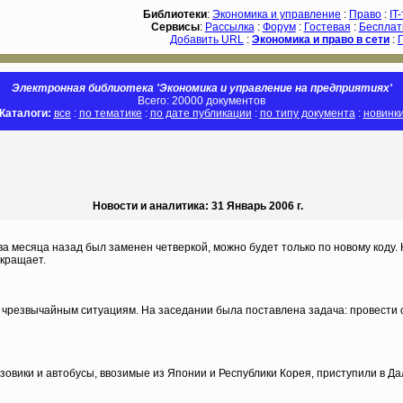
Библиотеки
:
Экономика и управление
:
Право
:
IT
Сервисы
:
Рассылка
:
Форум
:
Гостевая
:
Бесплат
Добавить URL
:
Экономика и право в сети
:
Электронная библиотека 'Экономика и управление на предприятиях'
Всего: 20000 документов
Каталоги:
все
:
по тематике
:
по дате публикации
:
по типу документа
:
новинк
Новости и аналитика: 31 Январь 2006 г.
два месяца назад был заменен четверкой, можно будет только по новому коду.
екращает.
по чрезвычайным ситуациям. На заседании была поставлена задача: провест
овики и автобусы, ввозимые из Японии и Республики Корея, приступили в 