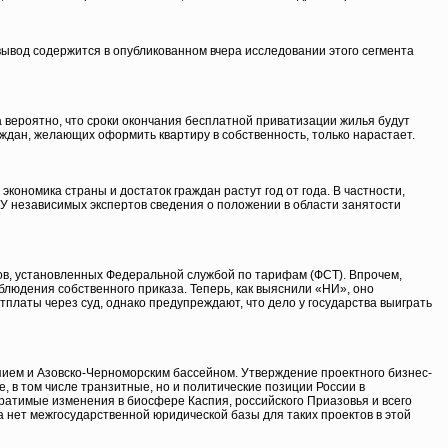
вывод содержится в опубликованном вчера исследовании этого сегмента
 вероятно, что сроки окончания бесплатной приватизации жилья будут
аждан, желающих оформить квартиру в собственность, только нарастает.
ономика страны и достаток граждан растут год от года. В частности,
У независимых экспертов сведения о положении в области занятости
лов, установленных Федеральной службой по тарифам (ФСТ). Впрочем,
людения собственного приказа. Теперь, как выяснили «НИ», оно
латы через суд, однако предупреждают, что дело у государства выиграть
пием и Азовско-Черноморским бассейном. Утверждение проектного бизнес-
, в том числе транзитные, но и политические позиции России в
обратимые изменения в биосфере Каспия, российского Приазовья и всего
а нет межгосударственной юридической базы для таких проектов в этой