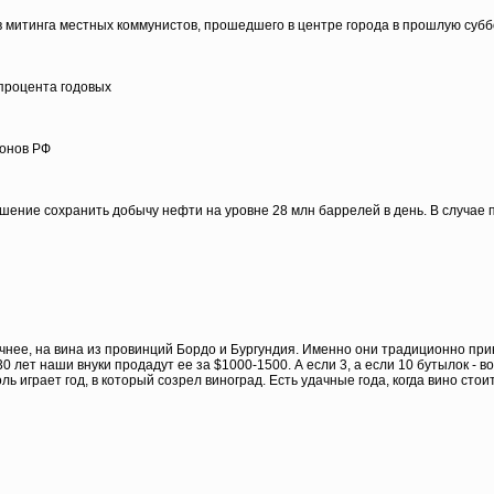
в митинга местных коммунистов, прошедшего в центре города в прошлую субб
процента годовых
ионов РФ
ение сохранить добычу нефти на уровне 28 млн баррелей в день. В случае 
нее, на вина из провинций Бордо и Бургундия. Именно они традиционно прин
30 лет наши внуки продадут ее за $1000-1500. А если 3, а если 10 бутылок - 
 играет год, в который созрел виноград. Есть удачные года, когда вино сто