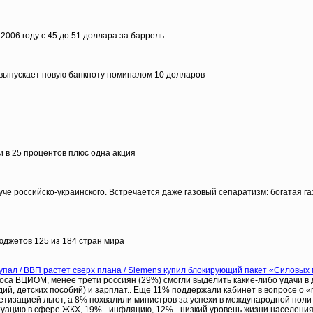
006 году с 45 до 51 доллара за баррель
выпускает новую банкноту номиналом 10 долларов
 в 25 процентов плюс одна акция
уче российско-украинского. Встречается даже газовый сепаратизм: богатая 
юджетов 125 из 184 стран мира
 упал / ВВП растет сверх плана / Siemens купил блокирующий пакет «Силовых
оса ВЦИОМ, менее трети россиян (29%) смогли выделить какие-либо удачи в
й, детских пособий) и зарплат.. Еще 11% поддержали кабинет в вопросе о «
тизацией льгот, а 8% похвалили министров за успехи в международной полит
туацию в сфере ЖКХ, 19% - инфляцию, 12% - низкий уровень жизни населения