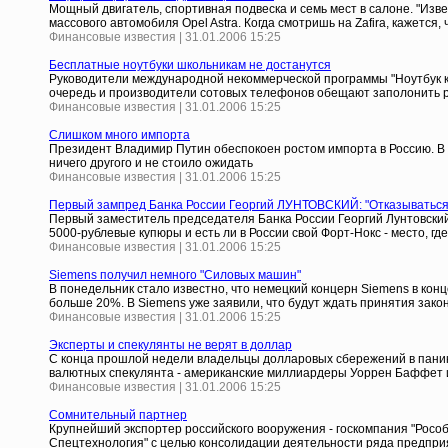
Мощный двигатель, спортивная подвеска и семь мест в салоне. "Извес
массового автомобиля Opel Astra. Когда смотришь на Zafira, кажется
Финансовые известия | 31.01.2006 15:25
Бесплатные ноутбуки школьникам не достанутся
Руководители международной некоммерческой программы "Ноутбук каж
очередь и производители сотовых телефонов обещают заполонить ры
Финансовые известия | 31.01.2006 15:25
Слишком много импорта
Президент Владимир Путин обеспокоен ростом импорта в Россию. В по
ничего другого и не стоило ожидать
Финансовые известия | 31.01.2006 15:25
Первый зампред Банка России Георгий ЛУНТОВСКИЙ: "Отказываться 
Первый заместитель председателя Банка России Георгий Лунтовский
5000-рублевые купюры и есть ли в России свой Форт-Нокс - место, гд
Финансовые известия | 31.01.2006 15:25
Siemens получил немного "Силовых машин"
В понедельник стало известно, что немецкий концерн Siemens в конц
больше 20%. В Siemens уже заявили, что будут ждать принятия зако
Финансовые известия | 31.01.2006 15:25
Эксперты и спекулянты не верят в доллар
С конца прошлой недели владельцы долларовых сбережений в панике
валютных спекулянта - американские миллиардеры Уоррен Баффет и 
Финансовые известия | 31.01.2006 15:25
Сомнительный партнер
Крупнейший экспортер российского вооружения - госкомпания "Рособ
Спецтехнология" с целью консолидации деятельности ряда предпр