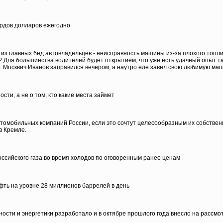
ардов долларов ежегодно
з главных бед автовладельцев - неисправность машины из-за плохого топлив
 Для большинства водителей будет открытием, что уже есть удачный опыт т
. Москвич Иванов заправился вечером, а наутро еле завел свою любимую маш
сти, а не о том, кто какие места займет
омобильных компаний России, если это сочтут целесообразным их собственни
в Кремле.
оссийского газа во время холодов по оговоренным ранее ценам
фть на уровне 28 миллионов баррелей в день
сти и энергетики разработало и в октябре прошлого года внесло на рассмо