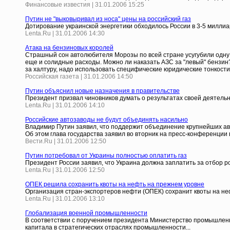
Финансовые известия | 31.01.2006 15:25
Путин не "выковыривал из носа" цены на российский газ
Дотирование украинской энергетики обходилось России в 3-5 милли
Lenta.Ru | 31.01.2006 14:30
Атака на бензиновых королей
Страшный сон автолюбителя Морозы по всей стране усугубили одну и
еще и солидные расходы. Можно ли наказать АЗС за "левый" бензин?
за халтуру, надо использовать специфические юридические тонкости
Российская газета | 31.01.2006 14:50
Путин объяснил новые назначения в правительстве
Президент призвал чиновников думать о результатах своей деятельно
Lenta.Ru | 31.01.2006 14:10
Российские автозаводы не будут объединять насильно
Владимир Путин заявил, что поддержит объединение крупнейших авт
Об этом глава государства заявил во вторник на пресс-конференции 
Вести.Ru | 31.01.2006 12:50
Путин потребовал от Украины полностью оплатить газ
Президент России заявил, что Украина должна заплатить за отбор р
Lenta.Ru | 31.01.2006 12:50
ОПЕК решила сохранить квоты на нефть на прежнем уровне
Организация стран-экспортеров нефти (ОПЕК) сохранит квоты на не
Lenta.Ru | 31.01.2006 13:10
Глобализация военной промышленности
В соответствии с поручением президента Министерство промышленно
капитала в стратегических отраслях промышленности...