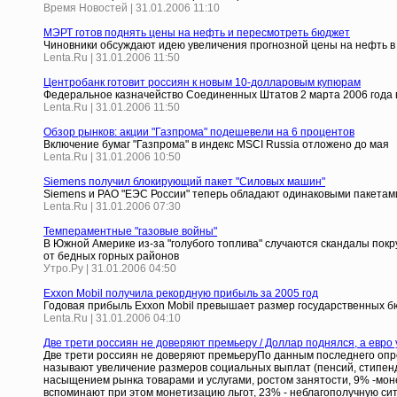
Время Новостей | 31.01.2006 11:10
МЭРТ готов поднять цены на нефть и пересмотреть бюджет
Чиновники обсуждают идею увеличения прогнозной цены на нефть в 2
Lenta.Ru | 31.01.2006 11:50
Центробанк готовит россиян к новым 10-долларовым купюрам
Федеральное казначейство Соединенных Штатов 2 марта 2006 года 
Lenta.Ru | 31.01.2006 11:50
Обзор рынков: акции "Газпрома" подешевели на 6 процентов
Включение бумаг "Газпрома" в индекс MSCI Russia отложено до мая
Lenta.Ru | 31.01.2006 10:50
Siemens получил блокирующий пакет "Силовых машин"
Siemens и РАО "ЕЭС России" теперь обладают одинаковыми пакетами
Lenta.Ru | 31.01.2006 07:30
Темпераментные "газовые войны"
В Южной Америке из-за "голубого топлива" случаются скандалы покр
от бедных горных районов
Утро.Ру | 31.01.2006 04:50
Exxon Mobil получила рекордную прибыль за 2005 год
Годовая прибыль Exxon Mobil превышает размер государственных б
Lenta.Ru | 31.01.2006 04:10
Две трети россиян не доверяют премьеру / Доллар поднялся, а евро
Две трети россиян не доверяют премьеруПо данным последнего опр
называют увеличение размеров социальных выплат (пенсий, стипенди
насыщением рынка товарами и услугами, ростом занятости, 9% -моне
вспоминают при этом монетизацию льгот, 23% - неблагополучную си