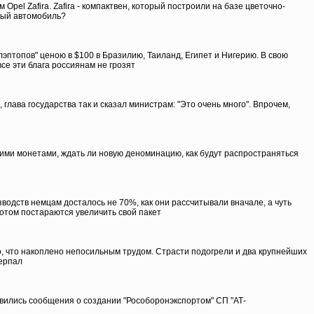
pel Zafira. Zafira - компактвен, который построили на базе цветочно-
тный автомобиль?
эптопов" ценою в $100 в Бразилию, Таиланд, Египет и Нигерию. В свою
е эти блага россиянам не грозят
лава государства так и сказал министрам: "Это очень много". Впрочем,
кими монетами, ждать ли новую деноминацию, как будут распространяться
водств немцам досталось не 70%, как они рассчитывали вначале, а чуть
потом постараются увеличить свой пакет
, что накоплено непосильным трудом. Страсти подогрели и два крупнейших
черпал
явились сообщения о создании "Рособоронэкспортом" СП "АТ-