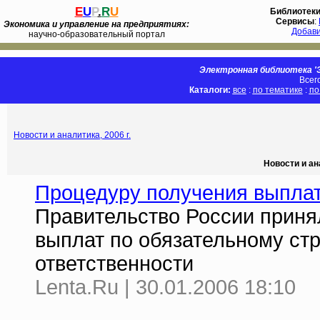
E
U
P
.
R
U
Библиотек
Сервисы
:
Экономика и управление на предприятиях:
Добав
научно-образовательный портал
Электронная библиотека 'Э
Всег
Каталоги:
все
:
по тематике
:
по
Новости и аналитика, 2006 г.
Новости и ан
Процедуру получения выплат
Правительство России приня
выплат по обязательному ст
ответственности
Lenta.Ru | 30.01.2006 18:10