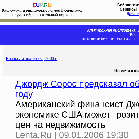
E
U
P
.
R
U
Библиотек
Сервисы
:
Экономика и управление на предприятиях:
Добав
научно-образовательный портал
Электронная библиотека 'Э
Всег
Каталоги:
все
:
по тематике
:
по
Новости и аналитика, 2006 г.
Новости и ан
Джордж Сорос предсказал об
году
Американский финансист Джор
экономике США может грозит
цен на недвижимость
Lenta.Ru | 09.01.2006 19:30