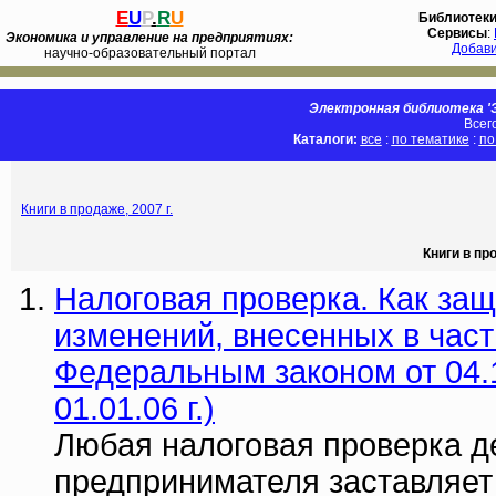
E
U
P
.
R
U
Библиотек
Сервисы
:
Экономика и управление на предприятиях:
Добав
научно-образовательный портал
Электронная библиотека 'Э
Всег
Каталоги:
все
:
по тематике
:
по
Книги в продаже, 2007 г.
Книги в пр
Налоговая проверка. Как защ
изменений, внесенных в част
Федеральным законом от 04.1
01.01.06 г.)
Любая налоговая проверка д
предпринимателя заставляет 