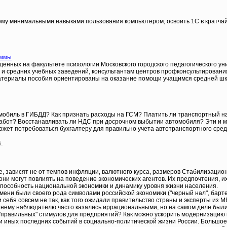
му минимальными навыками пользования компьютером, освоить 1С в кратчай
аммы
енных на факультете психологии Московского городского педагогического ун
 средних учебных заведений, консультантам центров профконсультирования,
териалы пособия ориентированы на оказание помощи учащимся средней шк
мобиль в ГИБДД? Как признать расходы на ГСМ? Платить ли транспортный нал
абот? Восстанавливать ли НДС при досрочном выбытии автомобиля? Эти и мно
 может потребоваться бухгалтеру для правильно учета автотранспортного сред
.
, зависят не от темпов инфляции, валютного курса, размеров Стабилизацион
они могут повлиять на поведение экономических агентов. Их предпочтения, 
особность национальной экономики и динамику уровня жизни населения.
емени были своего рода символами российской экономики ("черный нал", бар
ели себя совсем не так, как того ожидали правительство страны и эксперты и
шнему наблюдателю часто казались иррациональными, но на самом деле были
ии "правильных" стимулов для предприятий? Как можно ускорить модернизаци
 и иных последних событий в социально-политической жизни России. Большо