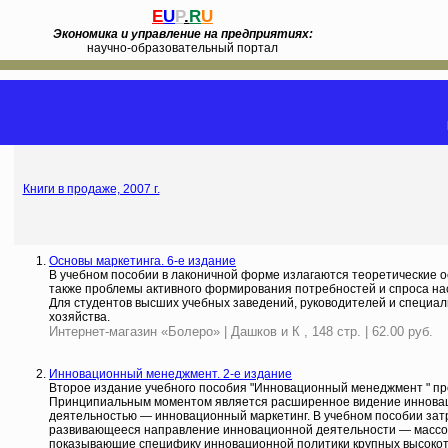
E
U
P
.
R
U
Экономика и управление на предприятиях:
научно-образовательный портал
Книги в продаже, 2007 г.
Основы маркетинга. 6-е издание
В учебном пособии в лаконичной форме излагаются теоретические о
также проблемы активного формирования потребностей и спроса на
Для студентов высших учебных заведений, руководителей и специал
хозяйства.
Интернет-магазин «Болеро» | Дашков и К , 148 стр. | 62.00 руб.
Инновационный менеджмент. 2-е издание
Второе издание учебного пособия "Инновационный менеджмент " п
Принципиальным моментом является расширенное видение инновац
деятельностью — инновационный маркетинг. В учебном пособии затр
развивающееся направление инновационной деятельности — массова
показывающие специфику инновационной политики крупных высокоте