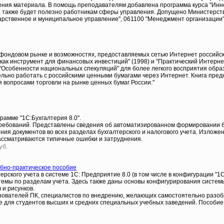
ения материала. В помощь преподавателям добавлена программа курса "Ин
, а также будет полезно работникам сферы управления. Допущено Министерст
арственное и муниципальное управление", 061100 "Менеджмент организации"
 фондовом рынке и возможностях, предоставляемых сетью Интернет российс
как инструмент для финансовых инвестиций" (1998) и "Практический Интернет
"Особенности национальных спекуляций" для более легкого восприятия образ
льно работать с российскими ценными бумагами через Интернет. Книга пре
я вопросами торговли на рынке ценных бумаг России."
рамме "1С:Бухгалтерия 8.0".
ребований. Представлены сведения об автоматизированном формировании бух
ния документов во всех разделах бухгалтерского и налогового учета. Изло
ассматриваются типичные ошибки и затруднения.
уб.
ебно-практическое пособие
рского учета в системе 1С: Предприятие 8.0 (в том числе в конфигурации "1С
емы по разделам учета. Здесь также даны основы конфигурирования системы
и рисунков.
зователей ПК, специалистов по внедрению, желающих самостоятельно разобр
же для студентов высших и средних специальных учебных заведений. Пособие