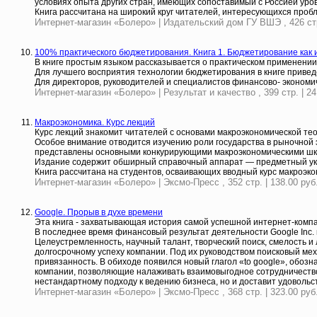
условиях опыта других стран, имеющих сопоставимый с Россией уров
Книга рассчитана на широкий круг читателей, интересующихся проб
Интернет-магазин «Болеро» | Издательский дом ГУ ВШЭ , 426 стр.
100% практического бюджетирования. Книга 1. Бюджетирование как
В книге простым языком рассказывается о практическом применени
Для лучшего восприятия технологии бюджетирования в книге привед
Для директоров, руководителей и специалистов финансово- экономи
Интернет-магазин «Болеро» | Результат и качество , 399 стр. | 24
Макроэкономика. Курс лекций
Курс лекций знакомит читателей с основами макроэкономической те
Особое внимание отводится изучению роли государства в рыночной 
представлены основными конкурирующими макроэкономическими шко
Издание содержит обширный справочный аппарат — предметный указ
Книга рассчитана на студентов, осваивающих вводный курс макроэко
Интернет-магазин «Болеро» | Эксмо-Пресс , 352 стр. | 138.00 руб
Google. Прорыв в духе времени
Эта книга - захватывающая история самой успешной интернет-компа
В последнее время финансовый результат деятельности Google Inc
Целеустремленность, научный талант, творческий поиск, смелость и
долгосрочному успеху компании. Под их руководством поисковый ме
привязанность. В обиходе появился новый глагол «to google», обозн
компании, позволяющие налаживать взаимовыгодное сотрудничество 
нестандартному подходу к ведению бизнеса, но и доставит удовольст
Интернет-магазин «Болеро» | Эксмо-Пресс , 368 стр. | 323.00 руб