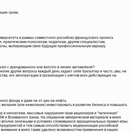
шие сроки.
иверситета в рамках совместного российско-французского проекта.
 практическим психологам, педагогам, другим специалистам,
олы, выбирающим свою будущую профессиональную карьеру.
ог с арендованного или взятого в лизинг автомобиля?
гие другие вопросы каждый день задает себе бухгалтер и часто, увы, не
ства, его эксплуатации в организации с учетом всех действующих на
ного фонда и даже не от цен на нефть.
их желание (или нежелание) инвестировать в развитие бизнеса и повышать
тер и неплатежи, массовые нарушения прав акционеров и "челночная"
з МВФ и Всемирного банка. На обширном эмпирическом материале в книге
 вполне логичными в условиях сложившихся иррациональных правил игры.
ю предприятий и тем самым способствовать модернизации российской
е внимание в книге также уделено возможностям применения в наших