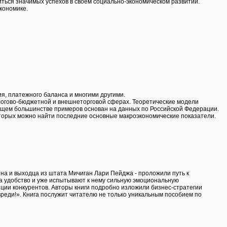
иться значимых успехов в своем социально-экономическом развитии.
кономике.
я, платежного баланса и многими другими.
алогово-бюджетной и внешнеторговой сферах. Теоретические модели
щем большинстве примеров основан на данных по Российской Федерации.
торых можно найти последние основные макроэкономические показатели.
ина и выходца из штата Мичиган Лари Пейджа - проложили путь к
а удобство и уже испытывают к нему сильную эмоциональную
ляции конкурентов. Авторы книги подробно изложили бизнес-стратегии
реди!». Книга послужит читателю не только уникальным пособием по