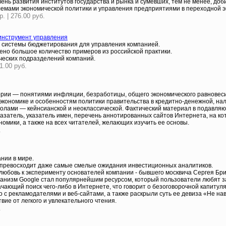
ень развития институтов государства и рынка и сумевших, тем не менее, доб
лемами экономической политики и управления предприятиями в переходной э
 | 276.00 руб.
 инструмент управления
и системы бюджетирования для управления компанией.
ено большое количество примеров из российской практики.
ческих подразделений компаний.
1.00 руб.
ории — понятиями инфляции, безработицы, общего экономического равновеси
экономике и особенностям политики правительства в кредитно-денежной, н
лами — кейнсианской и неоклассической. Фактический материал в подавляю
атель, указатель имен, перечень аннотированных сайтов Интернета, на ко
номики, а также на всех читателей, желающих изучить ее основы.
.
нии в мире.
. превосходит даже самые смелые ожидания инвестиционных аналитиков.
 любовь к эксперименту основателей компании - бывшего москвича Сергея Бр
ханизм Google стал популярнейшим ресурсом, который пользователи любят з
ачающий поиск чего-либо в Интернете, что говорит о безоговорочной капиту
с рекламодателями и веб-сайтами, а также раскрыли суть ее девиза «Не нав
вие от легкого и увлекательного чтения.
.