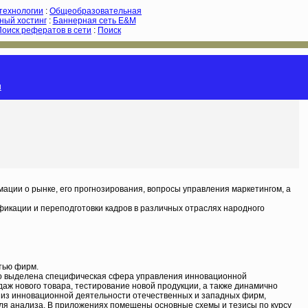
-технологии
:
Общеобразовательная
ный хостинг
:
Баннерная сеть E&M
Поиск рефератов в сети
:
Поиск
и
ации о рынке, его прогнозирования, вопросы управления маркетингом, а
фикации и переподготовки кадров в различных отраслях народного
тью фирм.
о выделена специфическая сфера управления инновационной
аж нового товара, тестирование новой продукции, а также динамично
 из инновационной деятельности отечественных и западных фирм,
ля анализа. В приложениях помещены основные схемы и тезисы по курсу