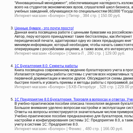
"Инновационный менеджмент", обеспечивающие наглядность излож
всего на студентов экономических вузов, слушателей школ бизнеса
учебных заведений, обучающихся по специальностям 061000 "Госуд
Интернет-магазин «Болеро» | Питер , 384 стр. | 150.00 руб.
Ценные бумаги - это почти просто!
Данная книга посвящена работе с ценными бумагами на российском
Автор, перу которого принадлежат такие бестселлеры, как Интернет 
периодической печати, адаптировал одну из своих предыдущих книг 
минимум информации, который необходим, чтобы начать самостояте
оперирующим с российскими акциями, а также всем, кто интересуетс
Интернет-магазин «Болеро» | Омега-Л , 280 стр. | 129.00 руб.
1C Бухгалтерия 8.0. Секреты работы
Книга посвящена современному ведению бухгалтерского учета в прог
Излагаются принципы работы системы с учетом всех нормативных т
первичной документации и многое другое. Обсуждаются схемы движе
быстрее понять и усвоить приемы и методы работы с программой, р
Интернет-магазин «Болеро» | БХВ-Петербург , 528 стр. | 229.00 р
1С Предприятие 8.0.Бухгалтерия. Торговля в вопросах и ответах. Уч
В учебно-практическом пособии описана технология ведения бухгалте
Большое внимание уделено вопросам настройки и эксплуатации сист
Ответы на вопросы иллюстрируются значительным числом примеров 
Учебно-практическое пособие предназначено для бухгалтеров, поль
настройки и конфигурирования системы 1С: Предприятие 8.0, а так
учету в системе 1С: Предприятие 8.0.
Интернет-магазин «Болеро» | Феникс , 480 стр. | 166.00 руб.