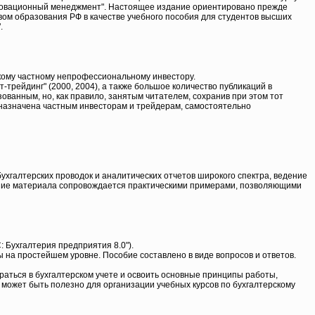
новационный менеджмент". Настоящее издание ориентировано прежде
вом образования РФ в качестве учебного пособия для студентов высших
.
кому частному непрофессиональному инвестору.
-трейдинг" (2000, 2004), а также большое количество публикаций в
ованным, но, как правило, занятым читателем, сохранив при этом тот
дназначена частным инвесторам и трейдерам, самостоятельно
галтерских проводок и аналитических отчетов широкого спектра, ведение
жение материала сопровождается практическими примерами, позволяющими
: Бухгалтерия предприятия 8.0").
 на простейшем уровне. Пособие составлено в виде вопросов и ответов.
аться в бухгалтерском учете и освоить основные принципы работы,
 может быть полезно для организации учебных курсов по бухгалтерскому