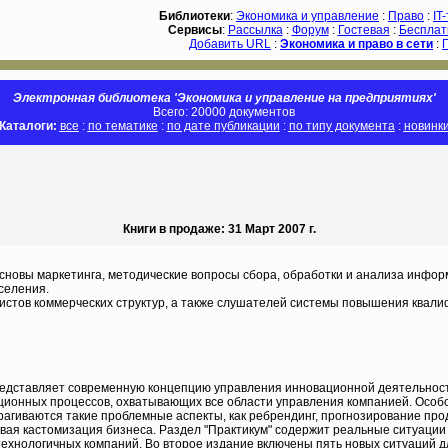
Библиотеки
:
Экономика и управление
:
Право
:
IT
Сервисы
:
Рассылка
:
Форум
:
Гостевая
:
Бесплат
Добавить URL
:
Экономика и право в сети
:
Электронная библиотека 'Экономика и управление на предприятиях'
Всего: 20000 документов
Каталоги:
все
:
по тематике
:
по дате публикации
:
по типу документа
:
новинк
Книги в продаже: 31 Март 2007 г.
сновы маркетинга, методические вопросы сбора, обработки и анализа информ
селения.
истов коммерческих структур, а также слушателей системы повышения квали
редставляет современную концепцию управления инновационной деятельнос
ионных процессов, охватывающих все области управления компанией. Особ
агиваются такие проблемные аспекты, как ребрендинг, прогнозирование прод
я кастомизация бизнеса. Раздел "Практикум" содержит реальные ситуации
хнологичных компаний. Во второе издание включены пять новых ситуаций д