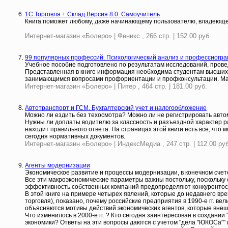
1С Торговля + Склад.Версия 8.0. Самоучитель
Книга поможет любому, даже начинающему пользователю, владеюще
Интернет-магазин «Болеро» | Феникс , 266 стр. | 152.00 руб.
99 популярных профессий. Психологический анализ и профессиогр
Учебное пособие подготовлено по результатам исследований, провед
Представленная в книге информация необходима студентам высших и
занимающимся вопросами профориентации и профконсультации. Ма
Интернет-магазин «Болеро» | Питер , 464 стр. | 181.00 руб.
Автотранспорт и ГСМ. Бухгалтерский учет и налогообложение
Можно ли ездить без техосмотра? Можно ли не регистрировать авто
Нужны ли доплаты водителю за классность и разъездной характер р
находит правильного ответа. На страницах этой книги есть все, что
сегодня нормативных документов.
Интернет-магазин «Болеро» | ИндексМедиа , 247 стр. | 112.00 руб
Агенты модернизации
Экономическое развитие и процессы модернизации, в конечном счете
Все эти макроэкономические параметры важны постольку, поскольку 
эффективность собственных компаний предопределяют конкурентосп
В этой книге на примере четырех явлений, которые до недавнего вр
торговля), показано, почему российские предприятия в 1990-е гг. в
объясняются мотивы действий экономических агентов, которые вне
Что изменилось в 2000-е гг. ? Кто сегодня заинтересован в создан
экономики? Ответы на эти вопросы даются с учетом "дела "ЮКОСа""