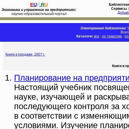
E
U
P
.
R
U
Библиотек
Сервисы
:
Экономика и управление на предприятиях:
Добав
научно-образовательный портал
Электронная библиотека 'Э
Всег
Каталоги:
все
:
по тематике
:
по
Книги в продаже, 2007 г.
Книги в п
Планирование на предприяти
Настоящий учебник посвяще
науке, изучающей и раскрыв
последующего контроля за хо
в соответствии с изменяющи
условиями. Изучение планир