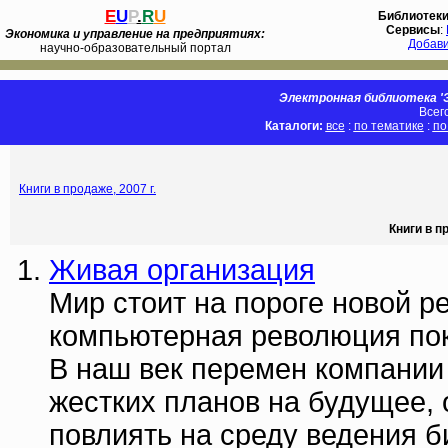
E
U
P
.
R
U
Библиотек
Сервисы
:
Экономика и управление на предприятиях:
Добав
научно-образовательный портал
Электронная библиотека 'Э
Всег
Каталоги:
все
:
по тематике
:
по
Книги в продаже, 2007 г.
Книги в п
Живая организация
Мир стоит на пороге новой р
компьютерная революция пок
В наш век перемен компании 
жестких планов на будущее,
повлиять на среду ведения би