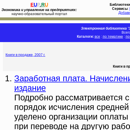
E
U
P
.
R
U
Библиотек
Сервисы
:
Экономика и управление на предприятиях:
Добав
научно-образовательный портал
Электронная библиотека 'Э
Всег
Каталоги:
все
:
по тематике
:
по
Книги в продаже, 2007 г.
Книги в п
Заработная плата. Начислени
издание
Подробно рассматривается с
порядок исчисления средней
уделено организации оплаты 
при переводе на другую рабо