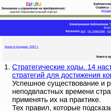
E
U
P
.
R
U
Библиотек
Сервисы
:
Экономика и управление на предприятиях:
Добав
научно-образовательный портал
Электронная библиотека 'Э
Всег
Каталоги:
все
:
по тематике
:
по
Книги в продаже, 2007 г.
Книги в п
Стратегические ходы. 14 на
стратегий для достижения к
Успешное существование и ра
неподвластных времени стра
применять их на практике.
Тех правил, которые подсказы