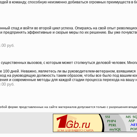
ей в команду, способную неизменно добиваться огромных преимуществ в бор
онный спад и войти во второй цикл успеха. Опираясь на свой опыт революцио
 и предпринять эффективные и скорые меры по их решению. Вы уже почувств
.00 руб.
существенных вызовов, с которым может столкнуться деловой человек. Мног
е 100 дней. Неважно, являетесь ли вы руководителем-ветераном, взявшимся 
реход на руководящую должность таким образом, чтобы все было под вашим 
ния и современные методы для каждой стадии процесса перехода на вашу 
.00 руб.
юбой форме представленных на сайте материалов допускается только с разрешения владел