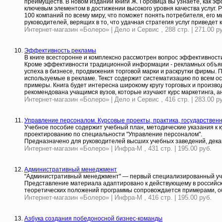
преимуществ. В новом издании книги Ж. Горовица вы узнаете, как э
ключевым элементом в достижении высокого уровня качества услуг. 
100 компаний по всему миру, что поможет понять потребителя, его 
руководителей, верящих в то, что удачная стратегия услуг приведет
Интернет-магазин «Болеро» | Дело и Сервис , 288 стр. | 271.00 р
Эффективность рекламы
В книге всесторонне и комплексно рассмотрен вопрос эффективност
Кроме эффективности традиционной информации - рекламных объявл
успеха в бизнесе, продвижения торговой марки и раскрутки фирмы
используемые в рекламе. Текст содержит систематизацию по всем о
примеры. Книга будет интересна широкому кругу торговых и произво
рекомендована учащимся вузов, которые изучают курс маркетинга, а
Интернет-магазин «Болеро» | Дело и Сервис , 416 стр. | 283.00 р
Управление персоналом. Курсовые проекты, практика, государствен
Учебное пособие содержит учебный план, методические указания к 
проектированию по специальности "Управление персоналом".
Предназначено для руководителей высших учебных заведений, дека
Интернет-магазин «Болеро» | Инфра-М , 431 стр. | 195.00 руб.
Административный менеджмент
"Административный менеджмент" — первый специализированный уче
Представление материала адаптировано к действующему в российск
теоретических положений программы сопровождается примерами, об
Интернет-магазин «Болеро» | Инфра-М , 416 стр. | 195.00 руб.
Азбука создания победоносной бизнес-команды