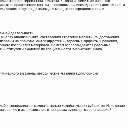
е клиентоориентированной политики. Каждая из семи глав является
длагаются практические советы, основанные на исследованиях деятельности
Книга является путеводителем для менеджеров среднего звена и
амной деятельности.
 целях анализа рынка, составления стратегии маркетинга, достижения
лизованы на практике. Анализируются интересные эффекты и решения,
лучшего восприятия материала. По всем вопросам даются реальные
 институтов и академий по специальности "Маркетинг". Книга
иплинарного экзамена, методические указания к дипломному
лей и специалистов, самостоятельно хозяйствующих субъектов. Изложение
строению и использованию в процессах руководства организацией.