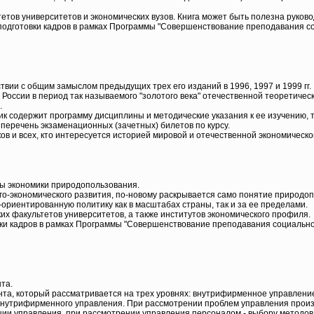
етов университетов и экономических вузов. Книга может быть полезна руков
подготовки кадров в рамках Программы "Совершенствование преподавания со
ствии с общим замыслом предыдущих трех его изданий в 1996, 1997 и 1999 гг.
оссии в период так называемого "золотого века" отечественной теоретичес
.
ик содержит программу дисциплины и методические указания к ее изучению,
перечень экзаменационных (зачетных) билетов по курсу.
ов и всех, кто интересуется историей мировой и отечественной экономическо
мы экономики природопользования.
го-экономического развития, по-новому раскрывается само понятие природ
ориентированную политику как в масштабах страны, так и за ее пределами.
их факультетов университетов, а также институтов экономического профиля.
ки кадров в рамках Программы "Совершенствование преподавания социально-
та.
а, который рассматривается на трех уровнях: внутрифирменное управление
внутрифирменного управления. При рассмотрении проблем управления прои
ции управления, при рассмотрении управления персоналом - выбору методов