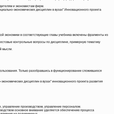
одителям и экономистам фирм.
циально-экономических дисциплин в вузах" Инновационного проекта
кой экономики в соответствующие главы учебника включены фрагменты из
 тестовые контрольные вопросы по дисциплине, примерную тематику
й мысли.
опользования. Только разобравшись в функционировании сложившихся
экономических дисциплин в вузах" инновационного проекта развития
, управление производством, управление персоналом.
зводством основное внимание уделяется обеспечению процесса
 влияния на подчиненных.