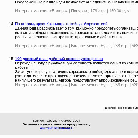
Предложенные в книге идеи позволяют объединить обыкновенных люд
Интернет-магазин «Болеро» | Попурри , 176 стр. | 150.00 руб.
По второму кругу. Как выиграть войну с бюрократией
Данная книга рассказывает о том, как можно преодолеть организаци
выявить проблемы, возникшие на горизонте, определить их причины
реальные решения - конкретные, практичные и действенные.
Интернет-магазин «Болеро» | Баланс Бизнес Букс , 288 стр. | 563
100-дневный план действий нового руководителя
Переход на новую руководящую должность является одним из самых 
работы.
Зачастую это результат очень серьезных ошибок, сделанных в первы
руководителя: это практическое пособие поможет организовать пе
наилучшего результата. Авторы представляют апробированные реше
Интернет-магазин «Болеро» | Баланс Бизнес Букс , 256 стр. | 530
Воспроизведение в л
EUP.RU - Copyright © 2002-2008
Экономика и управление на предприятиях,
Дмитрий Виноградов