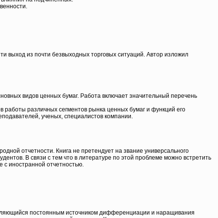
венности.
йти выход из почти безвыходных торговых ситуаций. Автор изложил
сновных видов ценных бумаг. Работа включает значительный перечень
 работы различных сегментов рынка ценных бумаг и функций его
еподавателей, ученых, специалистов компании.
одной отчетности. Книга не претендует на звание универсального
удентов. В связи с тем что в литературе по этой проблеме можно встретить
е с иностранной отчетностью.
нее являющийся постоянным источником дифференциации и наращивания