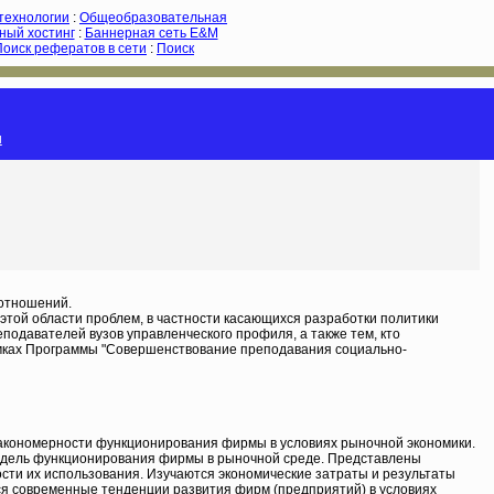
-технологии
:
Общеобразовательная
ный хостинг
:
Баннерная сеть E&M
Поиск рефератов в сети
:
Поиск
и
 отношений.
этой области проблем, в частности касающихся разработки политики
подавателей вузов управленческого профиля, а также тем, кто
амках Программы "Совершенствование преподавания социально-
закономерности функционирования фирмы в условиях рыночной экономики.
модель функционирования фирмы в рыночной среде. Представлены
сти их использования. Изучаются экономические затраты и результаты
тся современные тенденции развития фирм (предприятий) в условиях