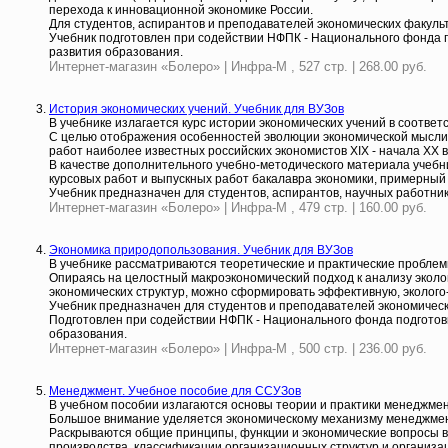
перехода к инновационной экономике России.
Для студентов, аспирантов и преподавателей экономических факульт
Учебник подготовлен при содействии НФПК - Национального фонда 
развития образования.
Интернет-магазин «Болеро» | Инфра-М , 527 стр. | 268.00 руб.
История экономических учений. Учебник для ВУЗов
В учебнике излагается курс истории экономических учений в соответ
С целью отображения особенностей эволюции экономической мысли Р
работ наиболее известных российских экономистов XIX - начала XX в
В качестве дополнительного учебно-методического материала учебн
курсовых работ и выпускных работ бакалавра экономики, примерный 
Учебник предназначен для студентов, аспирантов, научных работник
Интернет-магазин «Болеро» | Инфра-М , 479 стр. | 160.00 руб.
Экономика природопользования. Учебник для ВУЗов
В учебнике рассматриваются теоретические и практические пробле
Опираясь на целостный макроэкономический подход к анализу эколо
экономических структур, можно сформировать эффективную, эколого-
Учебник предназначен для студентов и преподавателей экономическ
Подготовлен при содействии НФПК - Национального фонда подготов
образования.
Интернет-магазин «Болеро» | Инфра-М , 500 стр. | 236.00 руб.
Менеджмент. Учебное пособие для ССУЗов
В учебном пособии излагаются основы теории и практики менеджмен
Большое внимание уделяется экономическому механизму менеджмент
Раскрываются общие принципы, функции и экономические вопросы 
производства, классификации организационных структур и организа