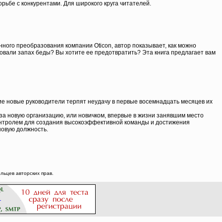
ьбе с конкурентами. Для широкого круга читателей.
нного преобразования компании Oticon, автор показывает, как можно
овали запах беды? Вы хотите ее предотвратить? Эта книга предлагает вам
ие новые руководители терпят неудачу в первые восемнадцать месяцев их
за новую организацию, или новичком, впервые в жизни занявшим место
контролем для создания высокоэффективной команды и достижения
новую должность.
ьцев авторских прав.