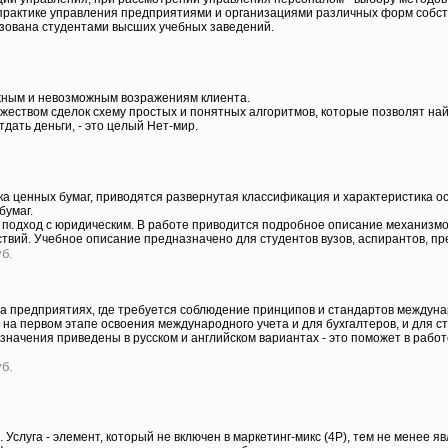
в практике управления предприятиями и организациями различных форм собст
ьзована студентами высших учебных заведений.
жным и невозможным возражениям клиента.
жеством сделок схему простых и понятных алгоритмов, которые позволят на
ать деньги, - это целый Нет-мир.
 ценных бумаг, приводятся развернутая классификация и характеристика о
бумаг.
подход с юридическим. В работе приводится подробное описание механизмов
твий. Учебное описание предназначено для студентов вузов, аспирантов, пр
уб.
а предприятиях, где требуется соблюдение принципов и стандартов междунар
 на первом этапе освоения международного учета и для бухгалтеров, и для ст
начения приведены в русском и английском вариантах - это поможет в работ
уб.
а. Услуга - элемент, который не включен в маркетинг-микс (4Р), тем не ме