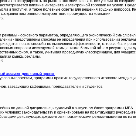
ффективно конкурировать на рынке и как мобилизовать все усилия на создани
Рассматривается влияние Интернета и электронной торговли на услуги. Пре
мысли и поступки, а также полезные советы для решения трудных вопросов. 
 к созданию постоянного конкурентного преимущества компании.
уб.
и рекламы - основного параметра, определяющего экономический смысл рекл
ений - представлены способы ее определения при использовании рекламы в
. Приводятся новые способы по выявлению эффективности, которые были реа
сновным вопросам исследуемой темы, а также большой объем рисунков для 
дственных фирм, а также, учитывая проводимую классификацию, для учащихся
нализа рынка, рекламы.
уб.
ный экзамен, дипломный проект
курсовым проектам, программы практик, государственного итогового междисц
нов, заведующих кафедрами, преподавателей и студентов.
бник по данной дисциплине, изучаемой в выпускном блоке программы МВА.
их условиях законодательству и ориентировано на практикующих руководите
разцами действующих документов и практическими рекомендациями по их по