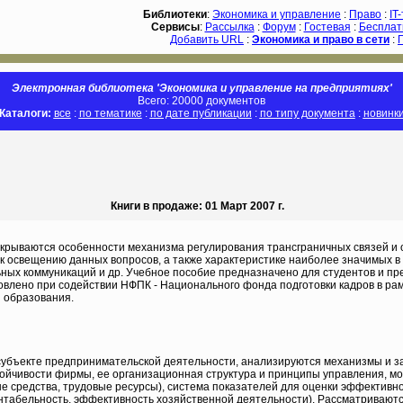
Библиотеки
:
Экономика и управление
:
Право
:
IT
Сервисы
:
Рассылка
:
Форум
:
Гостевая
:
Бесплат
Добавить URL
:
Экономика и право в сети
:
Электронная библиотека 'Экономика и управление на предприятиях'
Всего: 20000 документов
Каталоги:
все
:
по тематике
:
по дате публикации
:
по типу документа
:
новинк
Книги в продаже: 01 Март 2007 г.
аскрываются особенности механизма регулирования трансграничных связей и
 освещению данных вопросов, а также характеристике наиболее значимых в 
ных коммуникаций и др. Учебное пособие предназначено для студентов и пре
влено при содействии НФПК - Национального фонда подготовки кадров в р
я образования.
 субъекте предпринимательской деятельности, анализируются механизмы и 
ойчивости фирмы, ее организационная структура и принципы управления, 
е средства, трудовые ресурсы), система показателей для оценки эффективно
рентабельность, эффективность хозяйственной деятельности). Рассматриваю