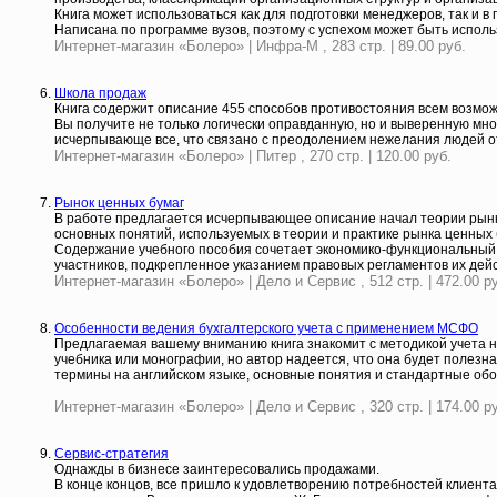
Книга может использоваться как для подготовки менеджеров, так и 
Написана по программе вузов, поэтому с успехом может быть испол
Интернет-магазин «Болеро» | Инфра-М , 283 стр. | 89.00 руб.
Школа продаж
Книга содержит описание 455 способов противостояния всем возмо
Вы получите не только логически оправданную, но и выверенную мно
исчерпывающе все, что связано с преодолением нежелания людей отд
Интернет-магазин «Болеро» | Питер , 270 стр. | 120.00 руб.
Рынок ценных бумаг
В работе предлагается исчерпывающее описание начал теории рынка
основных понятий, используемых в теории и практике рынка ценных 
Содержание учебного пособия сочетает экономико-функциональный 
участников, подкрепленное указанием правовых регламентов их дейс
Интернет-магазин «Болеро» | Дело и Сервис , 512 стр. | 472.00 р
Особенности ведения бухгалтерского учета с применением МСФО
Предлагаемая вашему вниманию книга знакомит с методикой учета н
учебника или монографии, но автор надеется, что она будет полезна
термины на английском языке, основные понятия и стандартные обоз
Интернет-магазин «Болеро» | Дело и Сервис , 320 стр. | 174.00 р
Сервис-стратегия
Однажды в бизнесе заинтересовались продажами.
В конце концов, все пришло к удовлетворению потребностей клиент