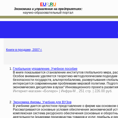
E
U
P
.
R
U
Экономика и управление на предприятиях:
научно-образовательный портал
Книги в продаже, 2007 г.
Глобальное управление. Учебное пособие
В книге показывается становление институтов глобального мира, р
Особое внимание уделяется теоретико-методологическим подходам к
безопасности государств, альтерглобализма, развертывания глобаль
интересуется современными проблемами мировой политики. Подгото
экономических дисциплин в вузах" Инновационного проекта развити
Интернет-магазин «Болеро» | Инфра-М , 251 стр. | 226.00 руб.
Экономика фирмы. Учебник для ВУЗов
В учебнике дается целостное представление о фирме как основном
Рассматриваются основные условия обеспечения экономической уст
комплексная система ресурсного обеспечения (основные и оборотны
деятельности (издержки производства товаров и услуг, прибыль и 