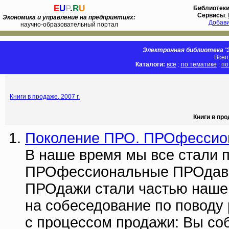
E
U
P
.
R
U
Библиотек
Сервисы
:
Экономика и управление на предприятиях:
Добав
научно-образовательный портал
Электронная библиотека 'Э
Всег
Каталоги:
все
:
по тематике
:
по
Книги в продаже, 2007 г.
Книги в про
Поколение ПРО. ПРОфесси
В наше время мы все стали 
ПРОфессиональные ПРОдавцы
ПРОдажи стали частью нашей
на собеседование по поводу 
с процессом продажи: Вы со