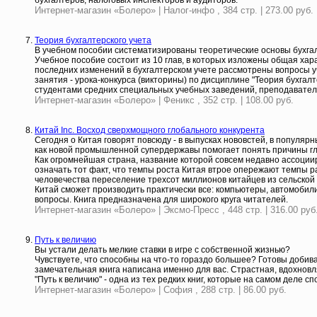
бухгалтеров, налоговых инспекторов и аудиторов.
Интернет-магазин «Болеро» | Налог-инфо , 384 стр. | 273.00 руб.
Теория бухгалтерского учета
В учебном пособии систематизированы теоретические основы бухга
Учебное пособие состоит из 10 глав, в которых изложены общая харак
последних изменений в бухгалтерском учете рассмотрены вопросы у
занятия - урока-конкурса (викторины) по дисциплине "Теория бухг
студентами средних специальных учебных заведений, преподавателя
Интернет-магазин «Болеро» | Феникс , 352 стр. | 108.00 руб.
Китай Inc. Восход сверхмощного глобального конкурента
Сегодня о Китая говорят повсюду - в выпусках нововстей, в популя
как новой промышленной супердержавы помогает понять причины глу
Как огромнейшая страна, название которой совсем недавно ассоции
означать тот факт, что темпы роста Китая втрое опережают темпы р
человечества переселение трехсот миллионов китайцев из сельской
Китай сможет производить практически все: компьютеры, автомобили
вопросы. Книга предназначена для широкого круга читателей.
Интернет-магазин «Болеро» | Эксмо-Пресс , 448 стр. | 316.00 руб
Путь к величию
Вы устали делать мелкие ставки в игре с собственной жизнью?
Чувствуете, что способны на что-то гораздо большее? Готовы добив
замечательная книга написана именно для вас. Страстная, вдохновл
"Путь к величию" - одна из тех редких книг, которые на самом деле
Интернет-магазин «Болеро» | София , 288 стр. | 86.00 руб.