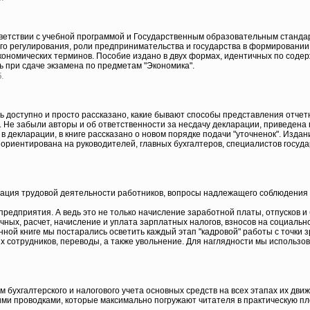
тветствии с учебной программой и Государственным образовательным станда
о регулирования, роли предпринимательства и государства в формировании
кономических терминов. Пособие издано в двух формах, идентичных по содер
ь при сдаче экзамена по предметам "Экономика".
.
сь доступно и просто рассказано, какие бывают способы представления отчет
й. Не забыли авторы и об ответственности за несдачу декларации, приведен
 в декларации, в книге рассказано о новом порядке подачи "уточненок". Из
а ориентирована на руководителей, главных бухгалтеров, специалистов госуд
ация трудовой деятельности работников, вопросы надлежащего соблюдения 
предприятия. А ведь это не только начисление заработной платы, отпусков и 
чных, расчет, начисление и уплата зарплатных налогов, взносов на социаль
анной книге мы постарались осветить каждый этап "кадровой" работы с точки 
х сотрудников, переводы, а также увольнение. Для наглядности мы использо
ухгалтерского и налогового учета основных средств на всех этапах их движ
кими проводками, которые максимально погружают читателя в практическую п