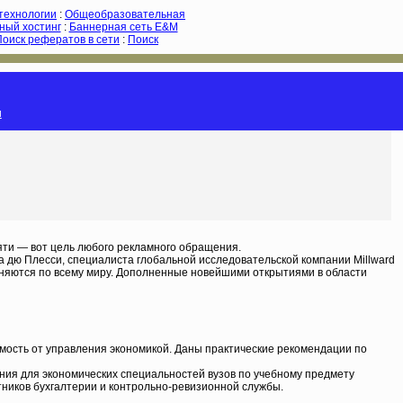
-технологии
:
Общеобразовательная
ный хостинг
:
Баннерная сеть E&M
Поиск рефератов в сети
:
Поиск
и
мяти — вот цель любого рекламного обращения.
ка дю Плесси, специалиста глобальной исследовательской компании Millward
еняются по всему миру. Дополненные новейшими открытиями в области
имость от управления экономикой. Даны практические рекомендации по
ия для экономических специальностей вузов по учебному предмету
тников бухгалтерии и контрольно-ревизионной службы.