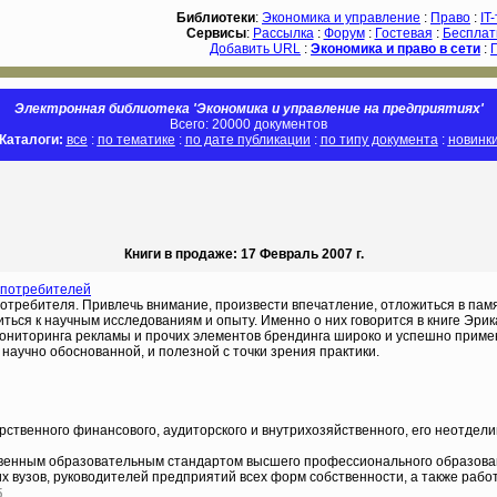
Библиотеки
:
Экономика и управление
:
Право
:
IT
Сервисы
:
Рассылка
:
Форум
:
Гостевая
:
Бесплат
Добавить URL
:
Экономика и право в сети
:
Электронная библиотека 'Экономика и управление на предприятиях'
Всего: 20000 документов
Каталоги:
все
:
по тематике
:
по дате публикации
:
по типу документа
:
новинк
Книги в продаже: 17 Февраль 2007 г.
 потребителей
потребителя. Привлечь внимание, произвести впечатление, отложиться в па
иться к научным исследованиям и опыту. Именно о них говорится в книге Эри
 мониторинга рекламы и прочих элементов брендинга широко и успешно прим
научно обоснованной, и полезной с точки зрения практики.
рственного финансового, аудиторского и внутрихозяйственного, его неотдел
венным образовательным стандартом высшего профессионального образован
их вузов, руководителей предприятий всех форм собственности, а также рабо
.