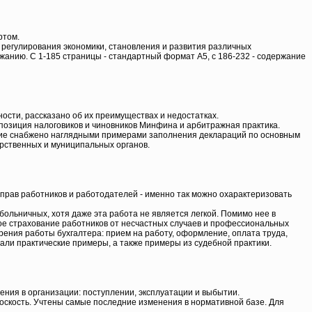
ртом.
 регулирования экономики, становления и развития различных
жанию. С 1-185 страницы - стандартный формат А5, с 186-232 - содержание
ности, рассказано об их преимуществах и недостатках.
а позиция налоговиков и чиновников Минфина и арбитражная практика.
дание снабжено наглядными примерами заполнения деклараций по основным
арственных и муниципальных органов.
прав работников и работодателей - именно так можно охарактеризовать
больничных, хотя даже эта работа не является легкой. Помимо нее в
ное страхование работников от несчастных случаев и профессиональных
зрения работы бухгалтера: прием на работу, оформление, оплата труда,
вали практические примеры, а также примеры из судебной практики.
ения в организации: поступлении, эксплуатации и выбытии.
лоскость. Учтены самые последние изменения в нормативной базе. Для