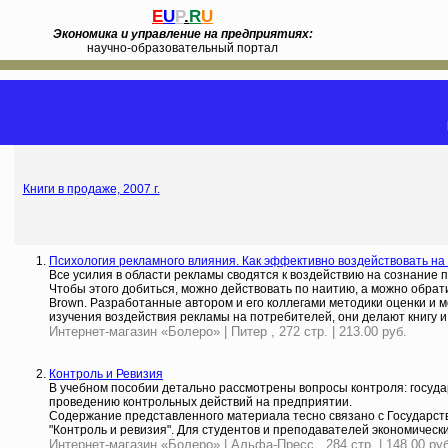
E
U
P
.
R
U
Экономика и управление на предприятиях:
научно-образовательный портал
Книги в продаже, 2007 г.
Психология рекламного влияния. Как эффективно воздействовать на
Все усилия в области рекламы сводятся к воздействию на сознание 
Чтобы этого добиться, можно действовать по наитию, а можно обрат
Brown. Разработанные автором и его коллегами методики оценки и
изучения воздействия рекламы на потребителей, они делают книгу и 
Интернет-магазин «Болеро» | Питер , 272 стр. | 213.00 руб.
Контроль и Ревизия
В учебном пособии детально рассмотрены вопросы контроля: госуда
проведению контрольных действий на предприятии.
Содержание представленного материала тесно связано с Государст
"Контроль и ревизия". Для студентов и преподавателей экономическ
Интернет-магазин «Болеро» | Альфа-Пресс , 284 стр. | 148.00 руб