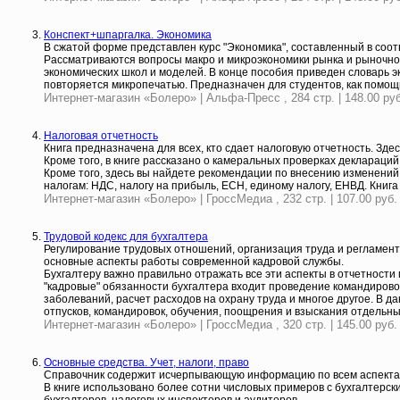
Конспект+шпаргалка. Экономика
В сжатой форме представлен курс "Экономика", составленный в соо
Рассматриваются вопросы макро и микроэкономики рынка и рыночног
экономических школ и моделей. В конце пособия приведен словарь э
повторяется микропечатью. Предназначен для студентов, как помощ
Интернет-магазин «Болеро» | Альфа-Пресс , 284 стр. | 148.00 руб
Налоговая отчетность
Книга предназначена для всех, кто сдает налоговую отчетность. Зде
Кроме того, в книге рассказано о камеральных проверках деклараци
Кроме того, здесь вы найдете рекомендации по внесению изменений
налогам: НДС, налогу на прибыль, ЕСН, единому налогу, ЕНВД. Книг
Интернет-магазин «Болеро» | ГроссМедиа , 232 стр. | 107.00 руб.
Трудовой кодекс для бухгалтера
Регулирование трудовых отношений, организация труда и регламент
основные аспекты работы современной кадровой службы.
Бухгалтеру важно правильно отражать все эти аспекты в отчетности 
"кадровые" обязанности бухгалтера входит проведение командирово
заболеваний, расчет расходов на охрану труда и многое другое. В д
отпусков, командировок, обучения, поощрения и взыскания отдельны
Интернет-магазин «Болеро» | ГроссМедиа , 320 стр. | 145.00 руб.
Основные средства. Учет, налоги, право
Справочник содержит исчерпывающую информацию по всем аспектам б
В книге использовано более сотни числовых примеров с бухгалтерс