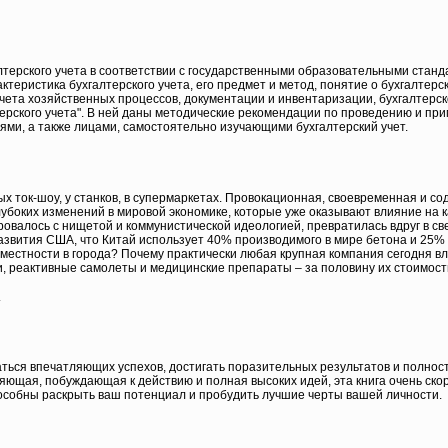
лтерского учета в соответствии с государственными образовательными стан
теристика бухгалтерского учета, его предмет и метод, понятие о бухгалтерск
чета хозяйственных процессов, документации и инвентаризации, бухгалтерс
алтерского учета". В ней даны методические рекомендации по проведению и 
ми, а также лицами, самостоятельно изучающими бухгалтерский учет.
рных ток-шоу, у станков, в супермаркетах. Провокационная, своевременная и
боких изменений в мировой экономике, которые уже оказывают влияние на ка
ровалось с нищетой и коммунистической идеологией, превратилась вдруг в 
азвития США, что Китай использует 40% производимого в мире бетона и 25% 
 местности в города? Почему практически любая крупная компания сегодня в
, реактивные самолеты и медицинские препараты – за половину их стоимости 
.
аться впечатляющих успехов, достигать поразительных результатов и полност
яющая, побуждающая к действию и полная высоких идей, эта книга очень ско
 способны раскрыть ваш потенциал и пробудить лучшие черты вашей личности.