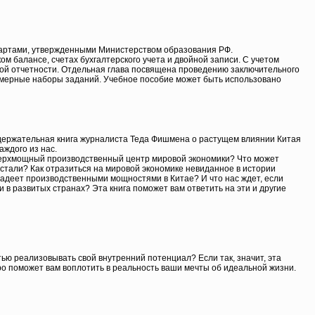
дартами, утвержденными Министерством образования РФ.
ом балансе, счетах бухгалтерского учета и двойной записи. С учетом
кой отчетности. Отдельная глава посвящена проведению заключительного
примерные наборы заданий. Учебное пособие может быть использовано
 содержательная книга журналиста Теда Фишмена о растущем влиянии Китая
ждого из нас.
сверхмощный производственный центр мировой экономики? Что может
стали? Как отразиться на мировой экономике невиданное в истории
ладеет производственными мощностями в Китае? И что нас ждет, если
в развитых странах? Эта книга поможет вам ответить на эти и другие
ью реализовывать свой внутренний потенциал? Если так, значит, эта
ро поможет вам воплотить в реальность ваши мечты об идеальной жизни.