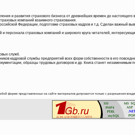
ления и развития страхового бизнеса от древнейших времен до настоящего 
страховых компаний взаимного страхования.
сийской Федерации, подготовке страховых кадров и т.д. Сделан важный выво
й и персонала страховых компаний и широкого круга читателей, интересующи
овых служб.
ников кадровой службы предприятий всех форм собственности в его повседн
окументации, образцы трудовых договоров и др. Книга станет незаменимым 
юбой форме представленных на сайте материалов допускается только с разрешения владел