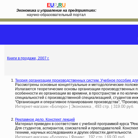
E
U
P
.
R
U
Экономика и управление на предприятиях:
научно-образовательный портал
Книги в продаже, 2007 г.
Теория организации производственных систем. Учебное пособие для
Рассмотрены основные концептуальные и методологические положен
Излагаются теоретические основы организации производственных п
особенности их организации во времени, в пространстве и по коли
специальностей с производственной специализацией, студентов и
"Организация и оперативное планирование производства", "Произво
Интернет-магазин «Болеро» | Экономика , 493 стр. | 319.00 руб.
Рекламное дело. Конспект лекций
Материал приведен в соответствие с учебной программой курса "Рек
Для студентов, аспирантов, соискателей и преподавателей. Конспек
технике, научных исследованиях и других областях деятельности.
Интернет-магазин «Болеро» | Феникс , 192 стр. | 69.00 руб.