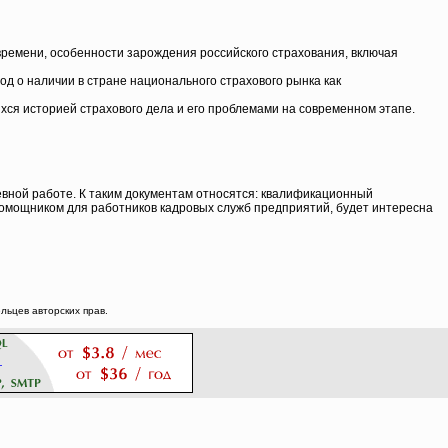
времени, особенности зарождения российского страхования, включая
д о наличии в стране национального страхового рынка как
хся историей страхового дела и его проблемами на современном этапе.
евной работе. К таким документам относятся: квалификационный
помощником для работников кадровых служб предприятий, будет интересна
ьцев авторских прав.