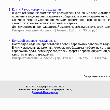
Краткий курс истории страхования
В кратком историческом очерке рассмотрены основные этапы станов
появление акционерных страховых обществ, земского страхования, 
Особое внимание уделено проблемам современного страхования в Рос
самостоятельного сегмента экономики страны.
Для студентов и преподавателей экономических вузов, руководителе
Интернет-магазин «Болеро» | Анкил , 112 стр. | 90.00 руб.
Большой справочник кадровика
Настоящее издание представляет собой справочник работника кадр
В книгу включены документы, которые необходимы любому из сотруд
справочник должностей руководителей, формы первичной учетной д
юристам и просто гражданам.
Интернет-магазин «Болеро» | Дашков и К , 536 стр. | 211.00 руб.
Воспроизведение в л
EUP.RU - Copyright © 2002-2008
Экономика и управление на предприятиях,
Дмитрий Виноградов