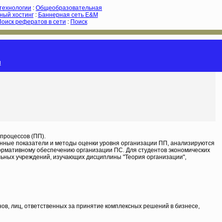
-технологии
:
Общеобразовательная
ный хостинг
:
Баннерная сеть E&M
Поиск рефератов в сети
:
Поиск
и
процессов (ПП).
нные показатели и методы оценки уровня организации ПП, анализируются
нормативному обеспечению организации ПС. Для студентов экономических
ьных учреждений, изучающих дисциплины "Теория организации",
нов, лиц, ответственных за принятие комплексных решений в бизнесе,