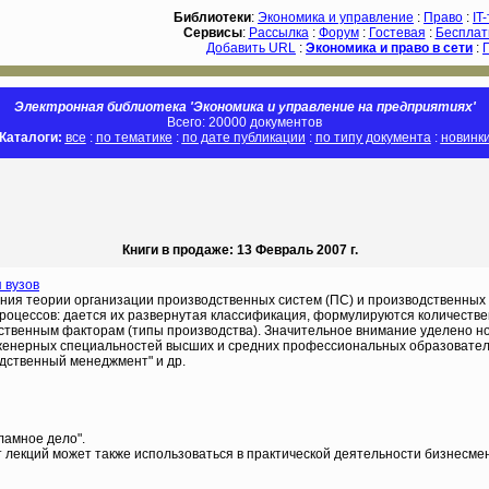
Библиотеки
:
Экономика и управление
:
Право
:
IT
Сервисы
:
Рассылка
:
Форум
:
Гостевая
:
Бесплат
Добавить URL
:
Экономика и право в сети
:
Электронная библиотека 'Экономика и управление на предприятиях'
Всего: 20000 документов
Каталоги:
все
:
по тематике
:
по дате публикации
:
по типу документа
:
новинк
Книги в продаже: 13 Февраль 2007 г.
 вузов
ия теории организации производственных систем (ПС) и производственных 
роцессов: дается их развернутая классификация, формулируются количестве
чественным факторам (типы производства). Значительное внимание уделено 
нженерных специальностей высших и средних профессиональных образовател
дственный менеджмент" и др.
ламное дело".
т лекций может также использоваться в практической деятельности бизнесме