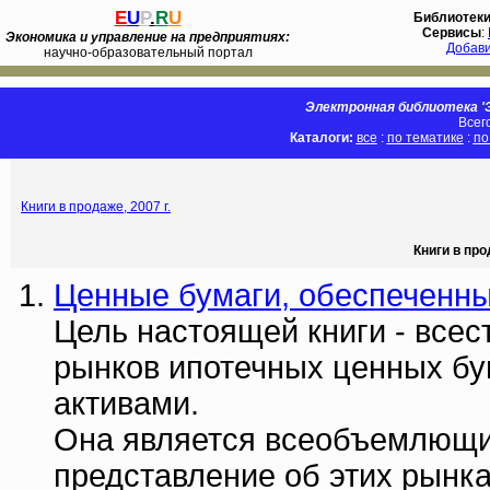
E
U
P
.
R
U
Библиотек
Сервисы
:
Экономика и управление на предприятиях:
Добав
научно-образовательный портал
Электронная библиотека 'Э
Всег
Каталоги:
все
:
по тематике
:
по
Книги в продаже, 2007 г.
Книги в про
Ценные бумаги, обеспеченны
Цель настоящей книги - всес
рынков ипотечных ценных бу
активами.
Она является всеобъемлющим
представление об этих рынка